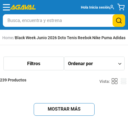
Hola
Inicia sesión
Busca, encuentra y estrena
Black Week Junio 2026 Dcto Tenis Reebok Nike Puma Adidas
239
Productos
TENIS ORIGINALS HOMBRE B75806
TENIS ADIDAS MUJER IH6710
SAMBA OG
RUNBLAZE
ADIDAS ORIGINALS
ADIDAS PERFORMANCE
$
599
.
950
$
299
.
975
$
234
.
950
-
50
%