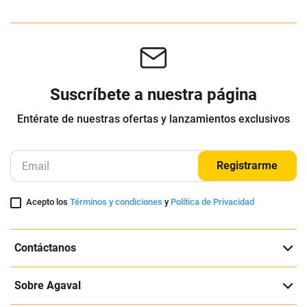
Cuota de Referencia*
Cuota de Referencia*
quincenas de
quincenas de
AGREGAR
AGREGAR
TENIS ORIGINALS MUJER JH7390 SL
TENIS ORIGINALS UNISEXO JQ8835
72 OG W
SAMBA OG
ADIDAS ORIGINALS
ADIDAS ORIGINALS
$
549
.
950
$
599
.
950
$
274
.
975
$
299
.
975
-
50
%
-
50
%
Cuota de Referencia*
Cuota de Referencia*
quincenas de
quincenas de