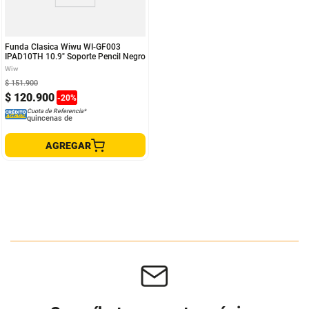
Funda Clasica Wiwu WI-GF003
IPAD10TH 10.9" Soporte Pencil Negro
Wiw
$
151
.
900
$
120
.
900
-
20
%
Cuota de Referencia*
quincenas de
AGREGAR