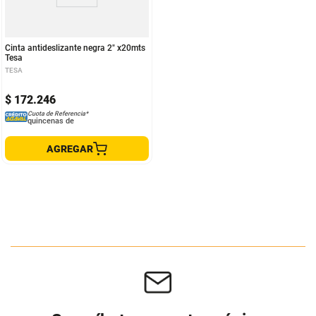
Cinta antideslizante negra 2" x20mts
Tesa
TESA
$
172
.
246
Cuota de Referencia*
quincenas de
AGREGAR