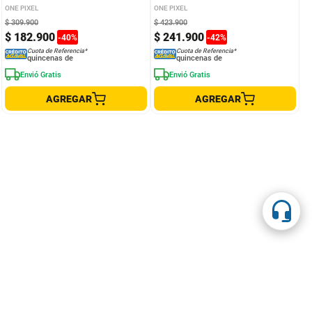
ONE PIXEL
ONE PIXEL
$
309
.
900
$
423
.
900
$
182
.
900
$
241
.
900
-
40
%
-
42
%
Cuota de Referencia*
Cuota de Referencia*
quincenas de
quincenas de
Envió Gratis
Envió Gratis
AGREGAR
AGREGAR