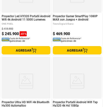
Proyector Led HY320 Portatil Android
Proyector Gamer SmartPlay 1080P
Wifi 4k Android 11 5000 Lumenes
MAX con Juegos + Android
ONE PIXEL
Tecnologia Urbana
$
419
.
900
$
245
.
900
$
469
.
900
-
41
%
Cuota de Referencia*
Cuota de Referencia*
quincenas de
quincenas de
AGREGAR
AGREGAR
Proyector Ultra HD WiFi 4k Bluetooth
Proyector Portatil Android Wifi Txp
Hy300 Automatico
Hy320 4k Hd 1080p