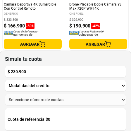
Camara Deportiva 4K Sumergible
Drone Plegable Doble Cámara Y3
Con Control Remoto
Max 720P WIFI 4K
GENERICO
ONE PIXEL
$
333
.
800
$
329
.
900
$
166
.
900
$
190
.
900
-
50
%
-
42
%
Cuota de Referencia*
Cuota de Referencia*
quincenas de
quincenas de
AGREGAR
AGREGAR
Simula tu cuota
$
230.900
Cuota de referencia:
$0