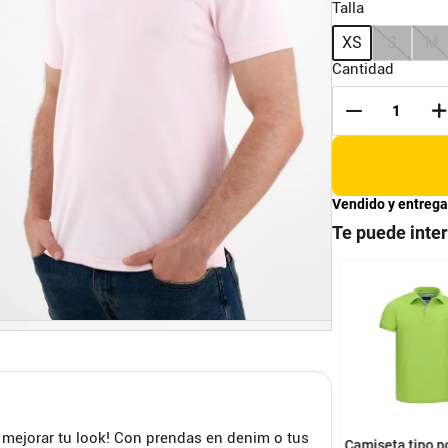
Talla
XS
S
M
Cantidad
Vendido y entrega
Te puede inte
M
L
XL
S
M
L
XL
seta Polo Algodón
Camiseta Polo Lycra
Negro
shion
Axa Fashion
XL
 mejorar tu look! Con prendas en denim o tus
Camiseta tipo p