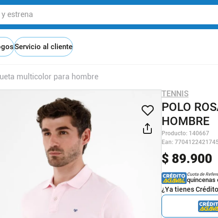
 estrena
ogos
Servicio al cliente
ueta multicolor para hombre
TENNIS
POLO ROS
HOMBRE
Producto
:
140667
Ean
:
770412242174
$
89
.
900
Cuota de Refer
quincenas 
¿Ya tienes Crédit