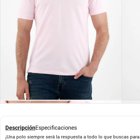
S
M
L
XL
S
Camiseta tipo polo para
Cami
hombre amarilla oro
Gris
kapo
B52
Axa Fa
Descripción
Especificaciones
¡Una polo siempre será la respuesta a todo lo que buscas para