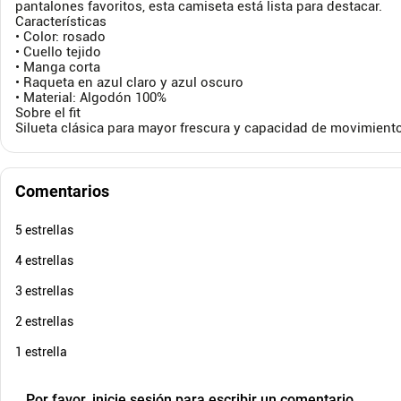
pantalones favoritos, esta camiseta está lista para destacar.
Características
• Color: rosado
$
89
.
900
• Cuello tejido
$
39
.
900
$
13
-
55
%
• Manga corta
• Raqueta en azul claro y azul oscuro
Cuota de Referencia*
quincenas de
• Material: Algodón 100%
Sobre el fit
AGREGAR
Silueta clásica para mayor frescura y capacidad de movimiento
Comentarios
5 estrellas
4 estrellas
3 estrellas
2 estrellas
1 estrella
Por favor, inicie sesión para escribir un comentario