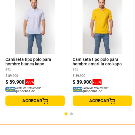
S
M
L
XL
S
M
L
XL
Camiseta tipo polo para
Camiseta tipo polo para
hombre blanca kapo
hombre amarilla oro kapo
B52
B52
$
89
.
900
$
89
.
900
$
39
.
900
$
39
.
900
-
55
%
-
55
%
Cuota de Referencia*
Cuota de Referencia*
quincenas de
quincenas de
AGREGAR
AGREGAR