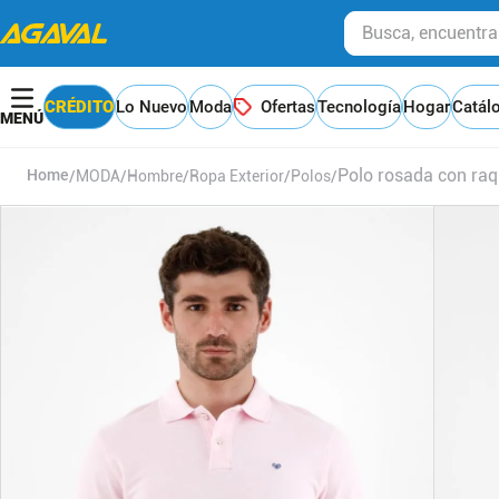
Busca, encuentra y
CRÉDITO
Lo Nuevo
Moda
Ofertas
Tecnología
Hogar
Catál
Polo rosada con raq
MODA
Hombre
Ropa Exterior
Polos