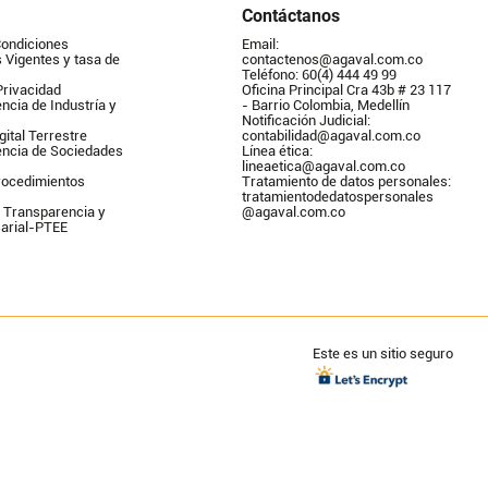
Contáctanos
Condiciones
Email: 
Vigentes y tasa de 
contactenos@agaval.com.co
Teléfono: 60(4) 444 49 99
Privacidad
Oficina Principal Cra 43b # 23 117 
ncia de Industría y 
- Barrio Colombia, Medellín
Notificación Judicial: 
gital Terrestre
contabilidad@agaval.com.co
encia de Sociedades
Línea ética: 
lineaetica@agaval.com.co 
ocedimientos 
Tratamiento de datos personales: 
tratamientodedatospersonales        
 Transparencia y 
@agaval.com.co
arial-PTEE
Este es un sitio seguro