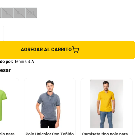
L
XL
XXL
AGREGAR AL CARRITO
do por:
Tennis S.A
resar
S
M
L
XL
S
M
L
XL
olo para
Polo Unicolor Con Teñido
Camiseta tipo polo para