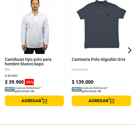
S
M
L
XL
S
M
L
XL
Camibuso tipo polo para
Camiseta Polo Algodón Gris
hombre blanco kapo
B52
Axa Fashion
$
89
.
900
$
39
.
900
$
139
.
000
-
55
%
Cuota de Referencia*
Cuota de Referencia*
quincenas de
quincenas de
AGREGAR
AGREGAR