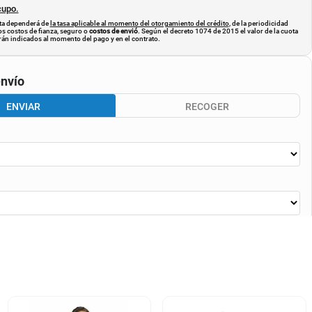
cupo.
uota dependerá de
la tasa aplicable al momento del otorgamiento del crédito
, de la periodicidad
os costos de fianza, seguro o
costos de envió
. Según el decreto 1074 de 2015 el valor de la cuota
án indicados al momento del pago y en el contrato.
nvío
ENVIAR
RECOGER
CALCULAR ENVÍO