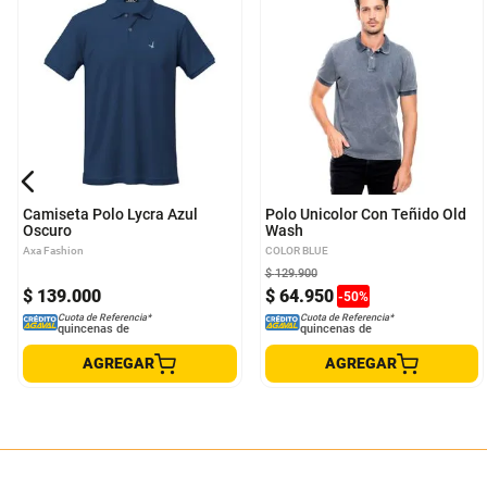
S
M
L
XL
S
M
L
XL
Camiseta Polo Lycra Azul
Polo Unicolor Con Teñido Old
Oscuro
Wash
Axa Fashion
COLOR BLUE
$
129
.
900
$
139
.
000
$
64
.
950
-
50
%
Cuota de Referencia*
Cuota de Referencia*
quincenas de
quincenas de
AGREGAR
AGREGAR