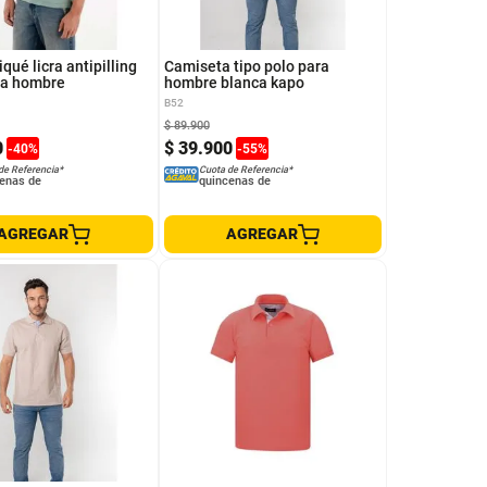
S
L
XL
M
iqué licra antipilling
Camiseta tipo polo para
ra hombre
hombre blanca kapo
B52
$
89
.
900
0
$
39
.
900
-
40
%
-
55
%
de Referencia*
Cuota de Referencia*
enas de
quincenas de
AGREGAR
AGREGAR
M
S
L
XL