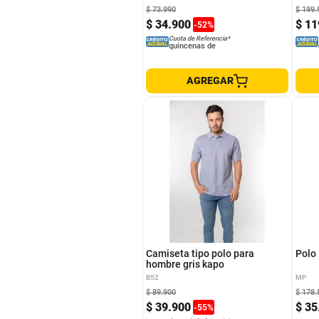
$
73
.
990
$
199
.
$
34
.
900
$
11
-
52
%
Cuota de Referencia*
quincenas de
AGREGAR
S
L
M
XL
M
Camiseta tipo polo para
Polo
hombre gris kapo
B52
MP
$
89
.
900
$
178
.
$
39
.
900
$
35
-
55
%