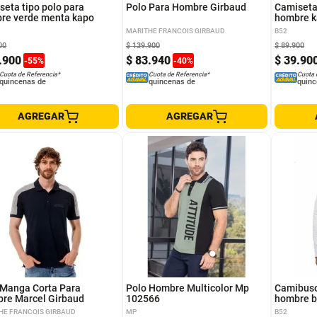
seta tipo polo para
Polo Para Hombre Girbaud
Camiseta 
re verde menta kapo
hombre k
MARITHE FRANCOIS GIRBAUD
B52
00
$
139
.
900
$
89
.
900
.
900
$
83
.
940
$
39
.
90
-
55
%
-
40
%
Cuota de Referencia*
Cuota de Referencia*
Cuota 
quincenas de
quincenas de
quinc
AGREGAR
AGREGAR
M
XL
XXL
XL
S
M
L
L
M
 Manga Corta Para
Polo Hombre Multicolor Mp
Camibuso
re Marcel Girbaud
102566
hombre b
HE FRANCOIS GIRBAUD
MP
B52