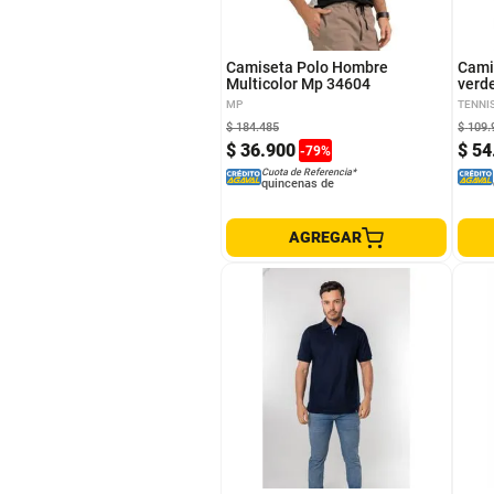
M
L
XL
S
XS
Camiseta Polo Hombre
Cami
Multicolor Mp 34604
verd
MP
TENNI
$
184
.
485
$
109
.
$
36
.
900
$
54
-
79
%
Cuota de Referencia*
quincenas de
AGREGAR
S
L
M
XL
XL