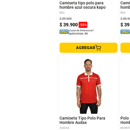
Camiseta tipo polo para
Cami
hombre azul oscura kapo
homb
B52
B52
$
89
.
900
$
89
.
9
$
39
.
900
$
39
-
55
%
Cuota de Referencia*
quincenas de
AGREGAR
XL
S
Camiseta Tipo Polo Para
Polo
Hombre Audax
Homb
AUDAX
MARIT