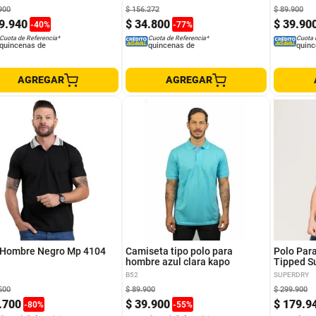
900
$
156
.
272
$
89
.
900
9
.
940
$
34
.
800
$
39
.
90
-
40
%
-
77
%
Cuota de Referencia*
Cuota de Referencia*
Cuota 
quincenas de
quincenas de
quinc
AGREGAR
AGREGAR
S
L
M
XL
S
L
 Hombre Negro Mp 4104
Camiseta tipo polo para
Polo Par
hombre azul clara kapo
Tipped S
B52
SUPERDRY
500
$
89
.
900
$
299
.
900
.
700
$
39
.
900
$
179
.
9
-
80
%
-
55
%