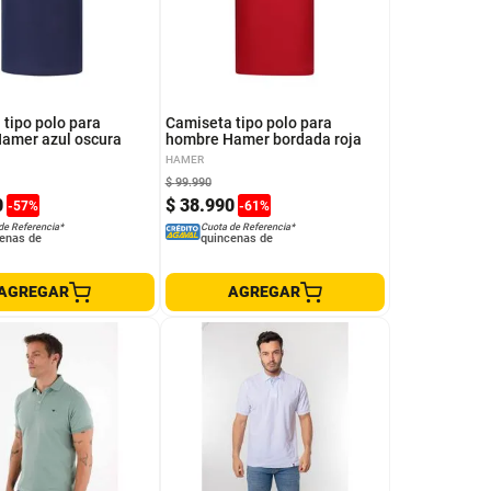
XL
tipo polo para
Camiseta tipo polo para
amer azul oscura
hombre Hamer bordada roja
HAMER
$
99
.
990
0
$
38
.
990
-
57
%
-
61
%
de Referencia*
Cuota de Referencia*
enas de
quincenas de
AGREGAR
AGREGAR