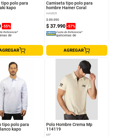
tipo polo para
Camiseta tipo polo para
aki kapo
hombre Hamer Coral
HAMER
$
89
.
990
0
$
37
.
990
-
55
%
-
57
%
de Referencia*
Cuota de Referencia*
enas de
quincenas de
AGREGAR
AGREGAR
S
XL
M
L
XL
 tipo polo para
Polo Hombre Crema Mp
lanco kapo
114119
MP