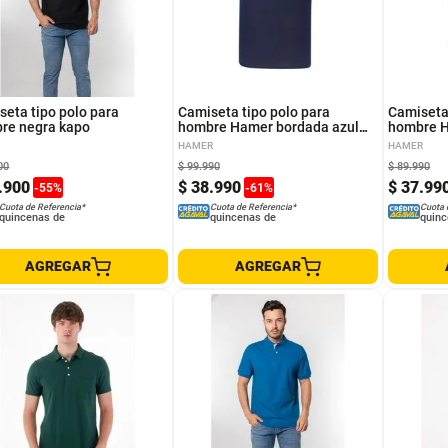
XL
S
L
XL
seta tipo polo para
Camiseta tipo polo para
Camiseta 
re negra kapo
hombre Hamer bordada azul
hombre H
oscura
HAMER
HAMER
00
$
99
.
990
$
89
.
990
.
900
$
38
.
990
$
37
.
99
-
55
%
-
61
%
Cuota de Referencia*
Cuota de Referencia*
Cuota 
quincenas de
quincenas de
quinc
AGREGAR
AGREGAR