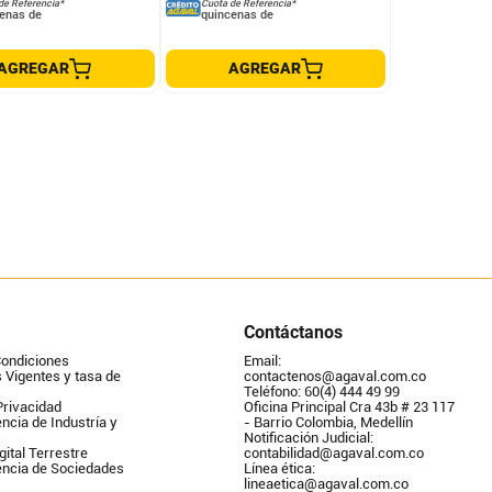
de Referencia*
Cuota de Referencia*
enas de
quincenas de
AGREGAR
AGREGAR
Contáctanos
Condiciones
Email: 
Vigentes y tasa de 
contactenos@agaval.com.co
Teléfono: 60(4) 444 49 99
Privacidad
Oficina Principal Cra 43b # 23 117 
ncia de Industría y 
- Barrio Colombia, Medellín
Notificación Judicial: 
gital Terrestre
contabilidad@agaval.com.co
encia de Sociedades
Línea ética: 
lineaetica@agaval.com.co 