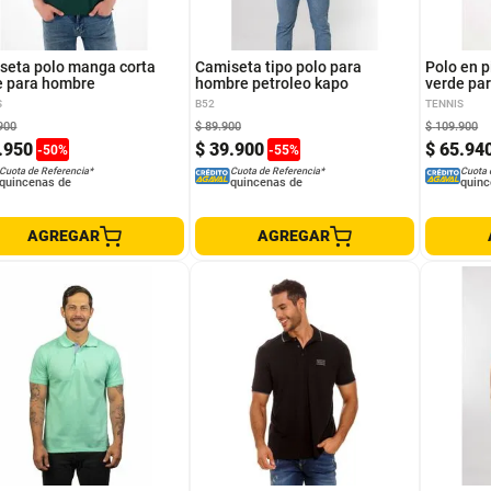
S
M
L
XL
XS
seta polo manga corta
Camiseta tipo polo para
Polo en p
e para hombre
hombre petroleo kapo
verde pa
S
B52
TENNIS
900
$
89
.
900
$
109
.
900
.
950
$
39
.
900
$
65
.
94
-
50
%
-
55
%
Cuota de Referencia*
Cuota de Referencia*
Cuota 
quincenas de
quincenas de
quinc
AGREGAR
AGREGAR
S
S
L