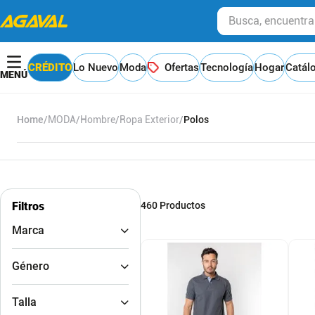
Busca, encuentra y
CRÉDITO
Lo Nuevo
Moda
Ofertas
Tecnología
Hogar
Catál
MODA
Hombre
Ropa Exterior
Polos
Filtros
460
Productos
Marca
AUDAX
Género
Axa Fashion
B52
Hombre
COLOR BLUE
Talla
Masculino
DIESEL