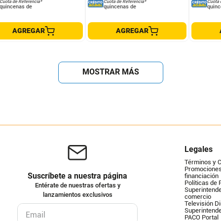
Cuota de Referencia*
Cuota de Referencia*
Cuota 
quincenas de
quincenas de
quinc
AGREGAR
AGREGAR
MOSTRAR MÁS
Legales
Términos y 
Promociones 
Suscríbete a nuestra página
financiación
Políticas de 
Entérate de nuestras ofertas y
Superintende
lanzamientos exclusivos
comercio
Televisión Di
Superintend
PACO Portal