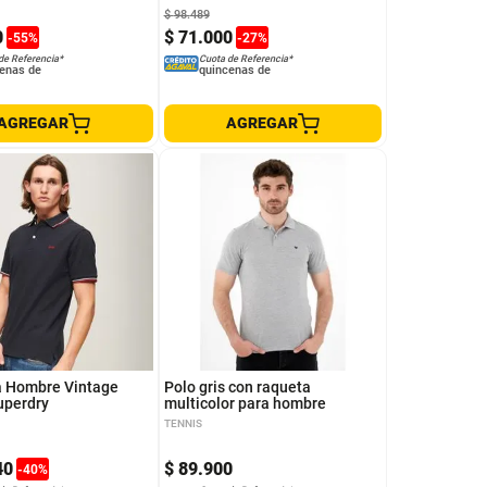
$
98
.
489
0
$
71
.
000
-
55
%
-
27
%
de Referencia*
Cuota de Referencia*
enas de
quincenas de
AGREGAR
AGREGAR
M
S
XL
XS
a Hombre Vintage
Polo gris con raqueta
uperdry
multicolor para hombre
TENNIS
40
$
89
.
900
-
40
%