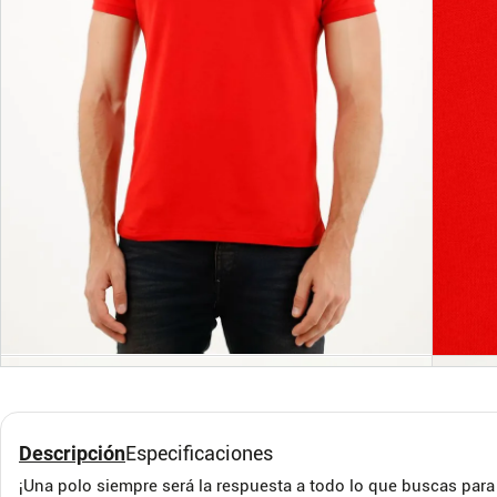
S
M
L
XL
S
Camiseta tipo polo para
Cami
hombre rosada kapo
homb
B52
B52
Descripción
Especificaciones
¡Una polo siempre será la respuesta a todo lo que buscas para