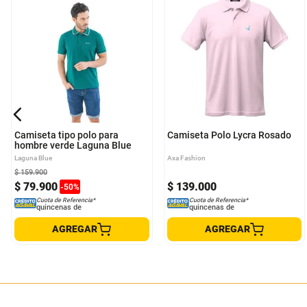
S
M
L
XL
XXL
S
M
L
XL
Camiseta tipo polo para
Camiseta Polo Lycra Rosado
hombre verde Laguna Blue
Laguna Blue
Axa Fashion
$
159
.
900
$
79
.
900
$
139
.
000
-
50
%
Cuota de Referencia*
Cuota de Referencia*
quincenas de
quincenas de
AGREGAR
AGREGAR