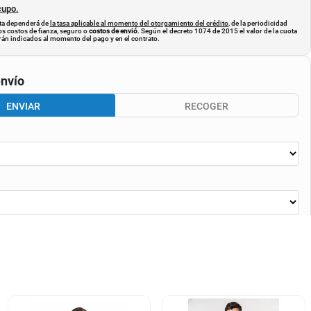
cupo.
uota dependerá de
la tasa aplicable al momento del otorgamiento del crédito
, de la periodicidad
os costos de fianza, seguro o
costos de envió
. Según el decreto 1074 de 2015 el valor de la cuota
án indicados al momento del pago y en el contrato.
nvío
ENVIAR
RECOGER
CALCULAR ENVÍO