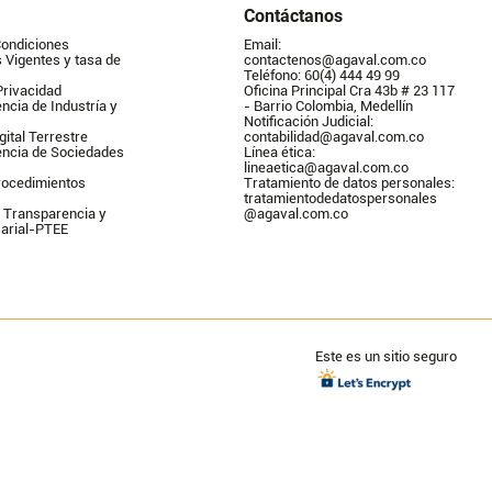
Contáctanos
Condiciones
Email: 
Vigentes y tasa de 
contactenos@agaval.com.co
Teléfono: 60(4) 444 49 99
Privacidad
Oficina Principal Cra 43b # 23 117 
ncia de Industría y 
- Barrio Colombia, Medellín
Notificación Judicial: 
gital Terrestre
contabilidad@agaval.com.co
encia de Sociedades
Línea ética: 
lineaetica@agaval.com.co 
ocedimientos 
Tratamiento de datos personales: 
tratamientodedatospersonales        
 Transparencia y 
@agaval.com.co
arial-PTEE
Este es un sitio seguro