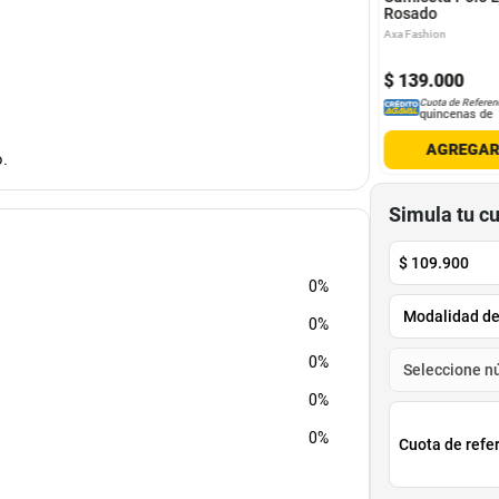
Rosado
Axa Fashion
00
$
299
.
900
.
900
$
179
.
940
$
139
.
000
-
55
%
-
40
%
Cuota de Referencia*
Cuota de Referencia*
Cuota de Referen
quincenas de
quincenas de
quincenas de
AGREGAR
AGREGAR
AGREGA
.
Simula tu c
$
109.900
0%
0%
0%
0%
0%
Cuota de refe