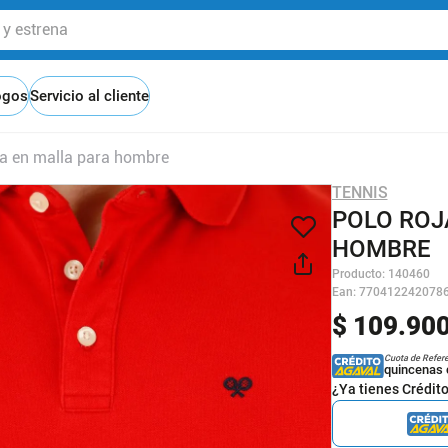
 estrena
ogos
Servicio al cliente
ta en malla para hombre
TENNIS
POLO ROJ
HOMBRE
Producto
:
140460
Ean
:
770412242078
$
109
.
90
Cuota de Refer
quincenas 
¿Ya tienes Crédit