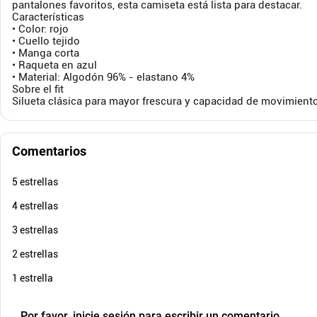
pantalones favoritos, esta camiseta está lista para destacar.
Características
• Color: rojo
$
89
.
900
$
89
.
9
• Cuello tejido
$
39
.
900
$
39
-
55
%
• Manga corta
• Raqueta en azul
Cuota de Referencia*
quincenas de
• Material: Algodón 96% - elastano 4%
Sobre el fit
AGREGAR
Silueta clásica para mayor frescura y capacidad de movimiento
Comentarios
5 estrellas
4 estrellas
3 estrellas
2 estrellas
1 estrella
Por favor, inicie sesión para escribir un comentario