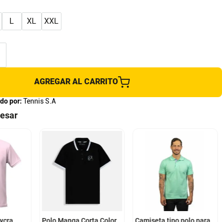
L
XL
XXL
AGREGAR AL CARRITO
do por:
Tennis S.A
resar
XL
S
XL
ycra
Polo Manga Corta Color
Camiseta tipo polo para