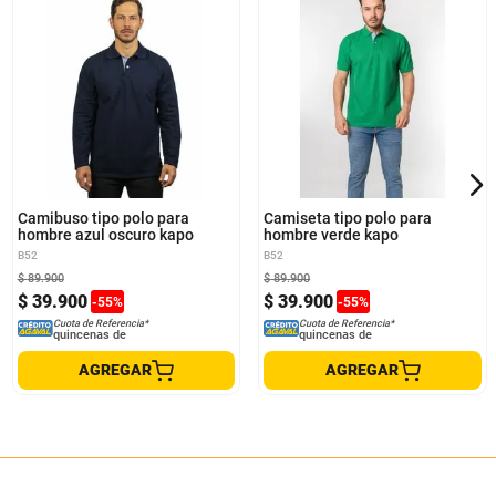
S
M
L
XL
S
M
L
Camibuso tipo polo para
Camiseta tipo polo para
hombre azul oscuro kapo
hombre verde kapo
B52
B52
$
89
.
900
$
89
.
900
$
39
.
900
$
39
.
900
-
55
%
-
55
%
Cuota de Referencia*
Cuota de Referencia*
quincenas de
quincenas de
AGREGAR
AGREGAR