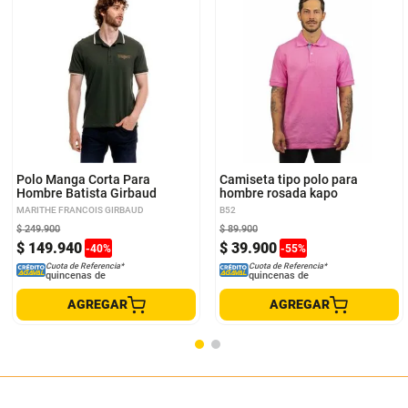
S
M
XL
S
M
L
XL
Polo Manga Corta Para
Camiseta tipo polo para
Hombre Batista Girbaud
hombre rosada kapo
MARITHE FRANCOIS GIRBAUD
B52
$
249
.
900
$
89
.
900
$
149
.
940
$
39
.
900
-
40
%
-
55
%
Cuota de Referencia*
Cuota de Referencia*
quincenas de
quincenas de
AGREGAR
AGREGAR