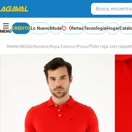
Busca, encuentra y
CRÉDITO
Lo Nuevo
Moda
Ofertas
Tecnología
Hogar
Catál
Polo roja con raque
MODA
Hombre
Ropa Exterior
Polos