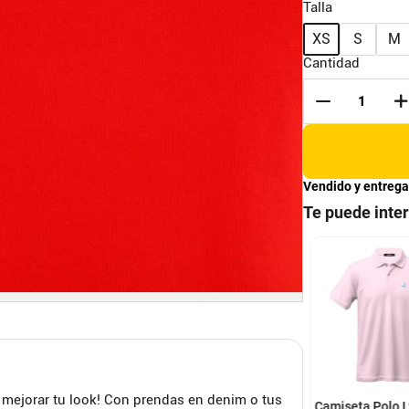
Talla
XS
S
M
Cantidad
Vendido y entrega
S
M
L
XL
Te puede inte
M
L
XXL
XXXL
seta tipo polo para
Polo Para Hombre
re verde kapo
Vintage Tipped Superdry
SUPERDRY
S
M
L
 mejorar tu look! Con prendas en denim o tus
Camiseta Polo L