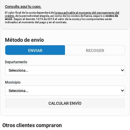
Consulta aquí tu cupo.
El valor final de la cuota dependerá de
la tasa aplicable al momento del otorgamiento del
crédito
, de la periodicidad elegida, así como de los costos de fianza, seguro o
costos de
envió
. Según el decreto 1074 de 2015 el valor de la cuota y los componentes serán
indicados al momento del pago y en el contrato.
Método de envío
ENVIAR
RECOGER
Departamento
Municipio
CALCULAR ENVÍO
Otros clientes compraron