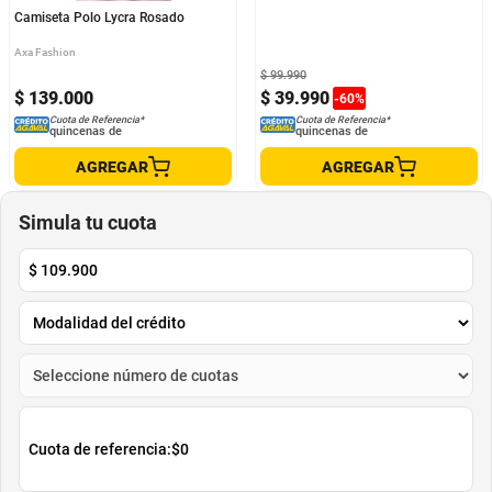
Camiseta Polo Lycra Rosado
Camiseta Tipo Polo Para Hombre
Hamer Con Bolsillo
Axa Fashion
HAMER
$
99
.
990
$
139
.
000
$
39
.
990
-
60
%
Cuota de Referencia*
Cuota de Referencia*
quincenas de
quincenas de
AGREGAR
AGREGAR
Simula tu cuota
$
109.900
Cuota de referencia:
$0