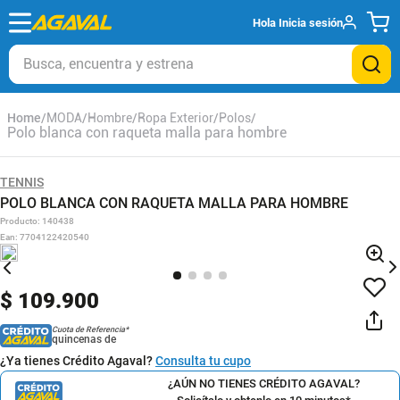
Hola
Inicia sesión
Busca, encuentra y estrena
MODA
Hombre
Ropa Exterior
Polos
Polo blanca con raqueta malla para hombre
TENNIS
POLO BLANCA CON RAQUETA MALLA PARA HOMBRE
Producto
:
140438
Ean
:
7704122420540
$
109
.
900
Cuota de Referencia*
quincenas de
¿Ya tienes Crédito Agaval?
Consulta tu cupo
¿AÚN NO TIENES CRÉDITO AGAVAL?