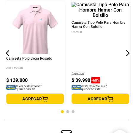
Camiseta Polo Lycra Rosado
Camiseta Tipo Polo Para Hombre
Hamer Con Bolsillo
Axa Fashion
HAMER
$
99
.
990
$
139
.
000
$
39
.
990
-
60
%
Cuota de Referencia*
Cuota de Referencia*
quincenas de
quincenas de
AGREGAR
AGREGAR