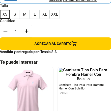
Solicítalo y obtenlo en 10 minutos*
Talla
XS
S
M
L
XL
XXL
Cantidad
AGREGAR AL CARRITO
Vendido y entregado por:
Tennis S.A
Te puede interesar