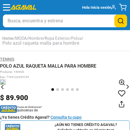
Hola
Inicia sesión
Busca, encuentra y estrena
MODA
Hombre
Ropa Exterior
Polos
Polo azul raqueta malla para hombre
TENNIS
POLO AZUL RAQUETA MALLA PARA HOMBRE
Producto
:
140426
Ean
:
7704122429109
$
89
.
900
Cuota de Referencia*
quincenas de
¿Ya tienes Crédito Agaval?
Consulta tu cupo
¿AÚN NO TIENES CRÉDITO AGAVAL?