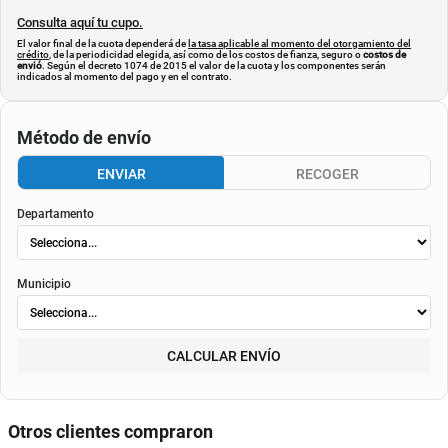
Consulta aquí tu cupo.
El valor final de la cuota dependerá de
la tasa aplicable al momento del otorgamiento del
crédito
, de la periodicidad elegida, así como de los costos de fianza, seguro o
costos de
envió
. Según el decreto 1074 de 2015 el valor de la cuota y los componentes serán
indicados al momento del pago y en el contrato.
Método de envío
ENVIAR
RECOGER
Departamento
Municipio
CALCULAR ENVÍO
Otros clientes compraron