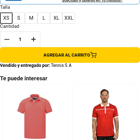
Solicítalo y obtenlo en 10 minutos*
Talla
XS
S
M
L
XL
XXL
Cantidad
AGREGAR AL CARRITO
Vendido y entregado por:
Tennis S.A
Te puede interesar