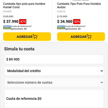
Camiseta tipo polo para hombre
Camiseta Tipo Polo Para Hombre
Hamer Coral
Audax
HAMER
AUDAX
$
89
.
990
$
73
.
990
$
37
.
990
$
34
.
900
-
57
%
-
52
%
Cuota de Referencia*
Cuota de Referencia*
quincenas de
quincenas de
AGREGAR
AGREGAR
Simula tu cuota
$
89.900
Cuota de referencia:
$0