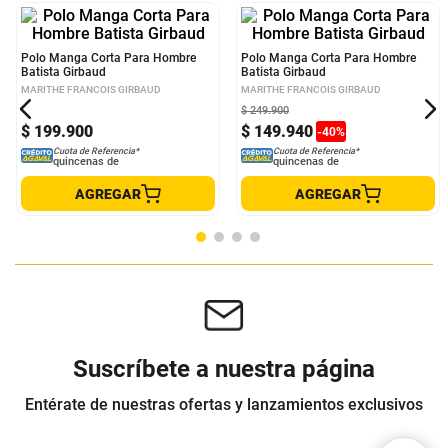
Polo Manga Corta Para Hombre
Polo Manga Corta Para Hombre
Batista Girbaud
Batista Girbaud
MARITHE FRANCOIS GIRBAUD
MARITHE FRANCOIS GIRBAUD
$
249
.
900
$
199
.
900
$
149
.
940
-
40
%
Cuota de Referencia*
Cuota de Referencia*
quincenas de
quincenas de
AGREGAR
AGREGAR