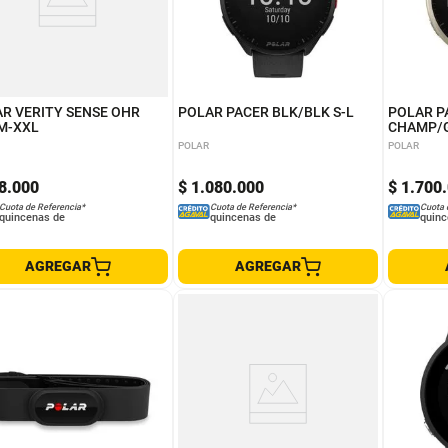
R VERITY SENSE OHR
POLAR PACER BLK/BLK S-L
POLAR P
M-XXL
CHAMP/
POLAR
POLAR
8
.
000
$
1
.
080
.
000
$
1
.
700
.
Cuota de Referencia*
Cuota de Referencia*
Cuota 
quincenas de
quincenas de
quinc
AGREGAR
AGREGAR