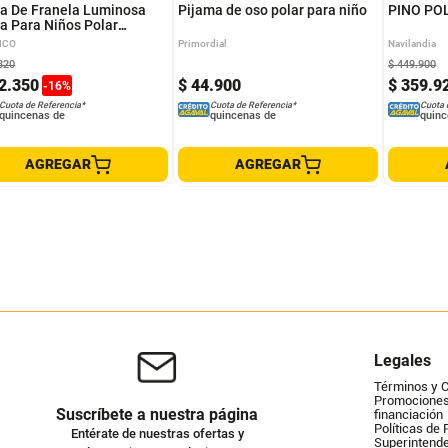
a De Franela Luminosa
Pijama de oso polar para niño
PINO PO
ja Para Niños Polar
150cm Color Azul Diseño
ICO
Primordial
Navilandia
a Tela Dinosaurio
820
$
449
.
900
2
.
350
$
44
.
900
$
359
.
9
-
16
%
Cuota de Referencia*
Cuota de Referencia*
Cuota 
quincenas de
quincenas de
quinc
AGREGAR
AGREGAR
Legales
Términos y 
Promociones 
Suscríbete a nuestra página
financiación
Políticas de 
Entérate de nuestras ofertas y
Superintende