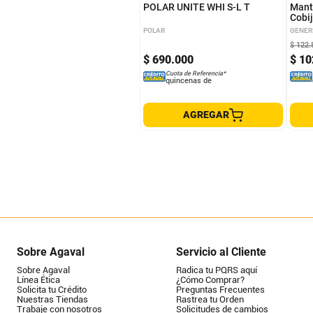
POLAR UNITE WHI S-L T
Mant
Cobi
120x
POLAR
GENER
De L
$
122
.
$
690
.
000
$
10
Cuota de Referencia*
quincenas de
AGREGAR
Sobre Agaval
Servicio al Cliente
Sobre Agaval
Radica tu PQRS aquí
Línea Ética
¿Cómo Comprar?
Solicita tu Crédito
Preguntas Frecuentes
Nuestras Tiendas
Rastrea tu Orden
Trabaje con nosotros
Solicitudes de cambios