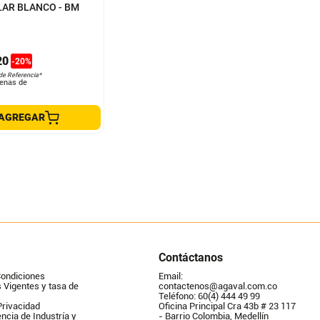
LAR BLANCO - BM
20
-
20
%
de Referencia*
enas de
AGREGAR
Contáctanos
Condiciones
Email: 
Vigentes y tasa de 
contactenos@agaval.com.co
Teléfono: 60(4) 444 49 99
Privacidad
Oficina Principal Cra 43b # 23 117 
ncia de Industría y 
- Barrio Colombia, Medellín