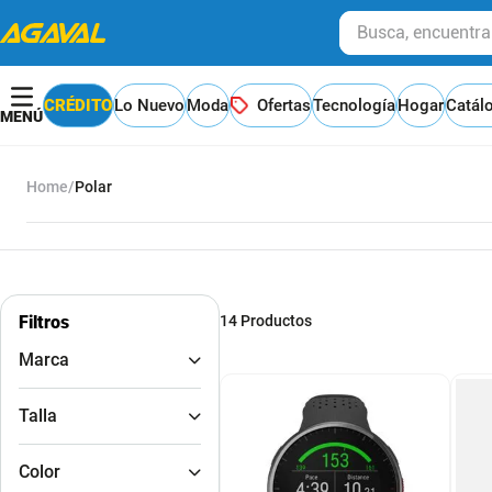
Busca, encuentra y
CRÉDITO
Lo Nuevo
Moda
Ofertas
Tecnología
Hogar
Catál
Polar
Filtros
14
Productos
Marca
GENERICO
Talla
Navilandia
POLAR
T8
Primordial
Color