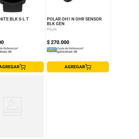
ITE BLK S-L T
POLAR OH1 N OHR SENSOR
BLK GEN
POLAR
00
$
270
.
000
de Referencia*
Cuota de Referencia*
enas de
quincenas de
AGREGAR
AGREGAR