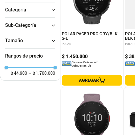
blanco
Pijamas
Sub-Categoría
POLAR PACER PRO GRY/BLK
POLA
SMARTWATCH
S-L
BLK 
Tamaño
Ropa Hogar
POLAR
POLAR
Ropa interior
180
Rangos de precio
$
1
.
450
.
000
$
38
200
Cuota de Referencia*
quincenas de
$ 44.900
–
$ 1.700.000
AGREGAR