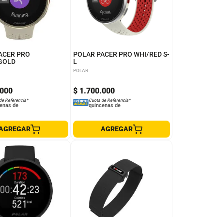
ACER PRO
POLAR PACER PRO WHI/RED S-
GOLD
L
POLAR
000
$
1
.
700
.
000
de Referencia*
Cuota de Referencia*
enas de
quincenas de
AGREGAR
AGREGAR