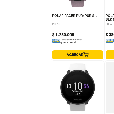
POLAR PACER PUR/PUR S-L
POLA
BLK 
POLAR
POLAR
$
1
.
280
.
000
$
38
Cuota de Referencia*
quincenas de
AGREGAR