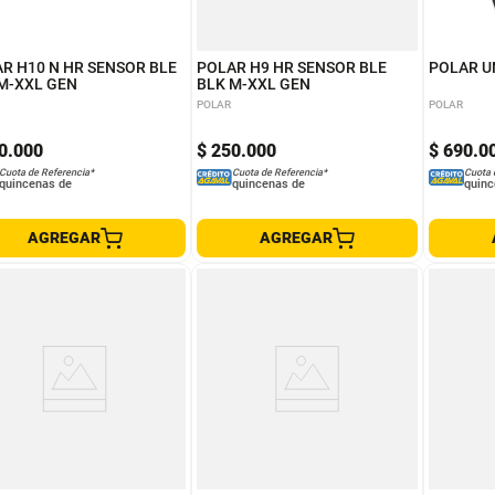
R H10 N HR SENSOR BLE
POLAR H9 HR SENSOR BLE
POLAR UN
M-XXL GEN
BLK M-XXL GEN
POLAR
POLAR
0
.
000
$
250
.
000
$
690
.
0
Cuota de Referencia*
Cuota de Referencia*
Cuota 
quincenas de
quincenas de
quinc
AGREGAR
AGREGAR
T8