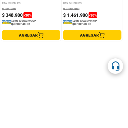
RTA MUEBLES
RTA MUEBLES
$
501
.
900
$
2
.
104
.
900
$
348
.
900
$
1
.
461
.
900
-
30
%
-
30
%
Cuota de Referencia*
Cuota de Referencia*
quincenas de
quincenas de
AGREGAR
AGREGAR