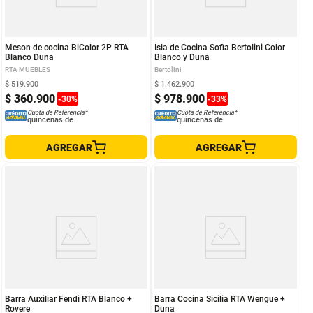
Meson de cocina BiColor 2P RTA
Isla de Cocina Sofia Bertolini Color
Blanco Duna
Blanco y Duna
RTA MUEBLES
Bertolini
$
519
.
900
$
1
.
462
.
900
$
360
.
900
$
978
.
900
-
30
%
-
33
%
Cuota de Referencia*
Cuota de Referencia*
quincenas de
quincenas de
AGREGAR
AGREGAR
Barra Auxiliar Fendi RTA Blanco +
Barra Cocina Sicilia RTA Wengue +
Rovere
Duna