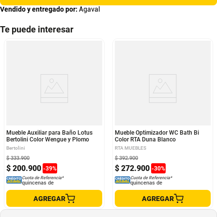
Vendido y entregado por:
Agaval
Te puede interesar
Mueble Auxiliar para Baño Lotus
Mueble Optimizador WC Bath Bi
Bertolini Color Wengue y Plomo
Color RTA Duna Blanco
Bertolini
RTA MUEBLES
$
333
.
900
$
392
.
900
$
200
.
900
$
272
.
900
-
39
%
-
30
%
Cuota de Referencia*
Cuota de Referencia*
quincenas de
quincenas de
AGREGAR
AGREGAR