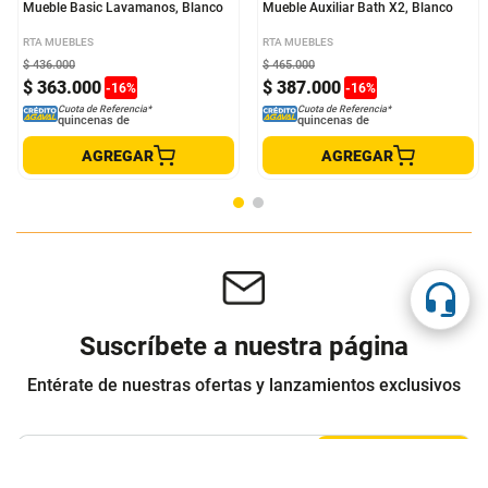
Mueble Basic Lavamanos, Blanco
Mueble Auxiliar Bath X2, Blanco
RTA MUEBLES
RTA MUEBLES
$
436
.
000
$
465
.
000
$
363
.
000
$
387
.
000
-
16
%
-
16
%
Cuota de Referencia*
Cuota de Referencia*
quincenas de
quincenas de
AGREGAR
AGREGAR
Suscríbete a nuestra página
Entérate de nuestras ofertas y lanzamientos exclusivos
Registrarme