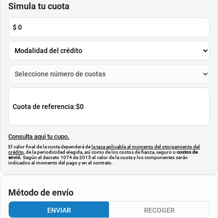
Simula tu cuota
$
0
Cuota de referencia:
$0
Consulta aquí tu cupo.
El valor final de la cuota dependerá de
la tasa aplicable al momento del otorgamiento del
crédito
, de la periodicidad elegida, así como de los costos de fianza, seguro o
costos de
envió
. Según el decreto 1074 de 2015 el valor de la cuota y los componentes serán
indicados al momento del pago y en el contrato.
Método de envío
ENVIAR
RECOGER