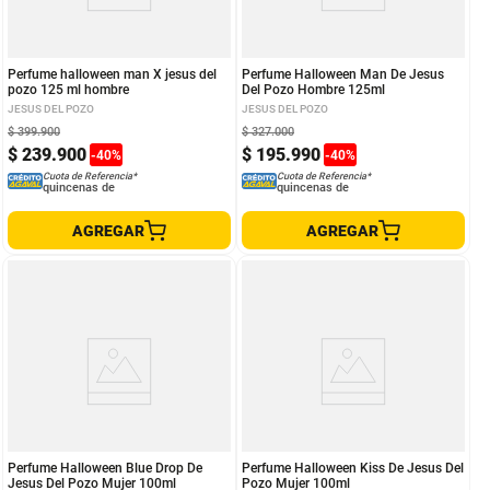
Perfume halloween man X jesus del
Perfume Halloween Man De Jesus
pozo 125 ml hombre
Del Pozo Hombre 125ml
JESUS DEL POZO
JESUS DEL POZO
$
399
.
900
$
327
.
000
$
239
.
900
$
195
.
990
-
40
%
-
40
%
Cuota de Referencia*
Cuota de Referencia*
quincenas de
quincenas de
AGREGAR
AGREGAR
Perfume Halloween Blue Drop De
Perfume Halloween Kiss De Jesus Del
Jesus Del Pozo Mujer 100ml
Pozo Mujer 100ml