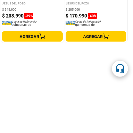
JESUS DEL POZO
JESUS DEL POZO
$
348
.
000
$
285
.
000
$
208
.
990
$
170
.
990
-
39
%
-
40
%
Cuota de Referencia*
Cuota de Referencia*
quincenas de
quincenas de
AGREGAR
AGREGAR