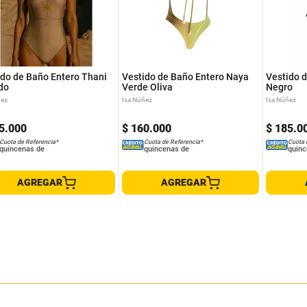
M
S
S
L
M
L
M
ido de Baño Entero Thani
Vestido de Baño Entero Naya
Vestido 
do
Verde Oliva
Negro
ñez
Isa Núñez
Isa Núñez
5
.
000
$
160
.
000
$
185
.
0
Cuota de Referencia*
Cuota de Referencia*
Cuota 
quincenas de
quincenas de
quinc
AGREGAR
AGREGAR