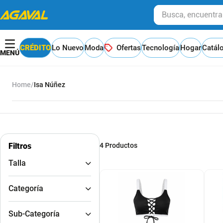
Busca, encuentra y
CRÉDITO
Lo Nuevo
Moda
Ofertas
Tecnología
Hogar
Catál
Isa Núñez
Filtros
4
Productos
Talla
S
M
L
Vestidos de Baño
Sub-Categoría