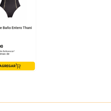
S
de Baño Entero Thani
00
de Referencia*
enas de
AGREGAR