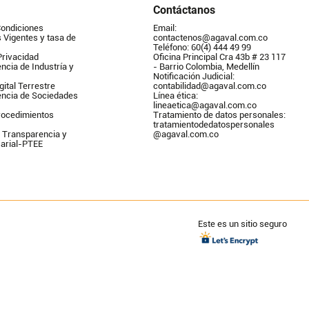
Contáctanos
Condiciones
Email: 
Vigentes y tasa de 
contactenos@agaval.com.co
Teléfono: 60(4) 444 49 99
Privacidad
Oficina Principal Cra 43b # 23 117 
ncia de Industría y 
- Barrio Colombia, Medellín
Notificación Judicial: 
gital Terrestre
contabilidad@agaval.com.co
encia de Sociedades
Línea ética: 
lineaetica@agaval.com.co 
ocedimientos 
Tratamiento de datos personales: 
tratamientodedatospersonales        
 Transparencia y 
@agaval.com.co
arial-PTEE
Este es un sitio seguro