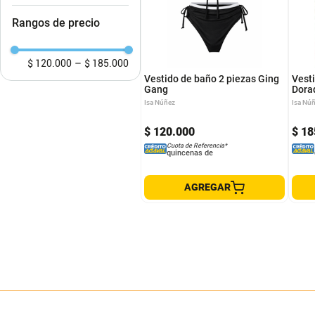
Ropa interior
Rangos de precio
S
L
M
L
$ 120.000
–
$ 185.000
Vestido de baño 2 piezas Ging
Vest
Gang
Dora
Isa Núñez
Isa Nú
$
120
.
000
$
18
Cuota de Referencia*
quincenas de
AGREGAR