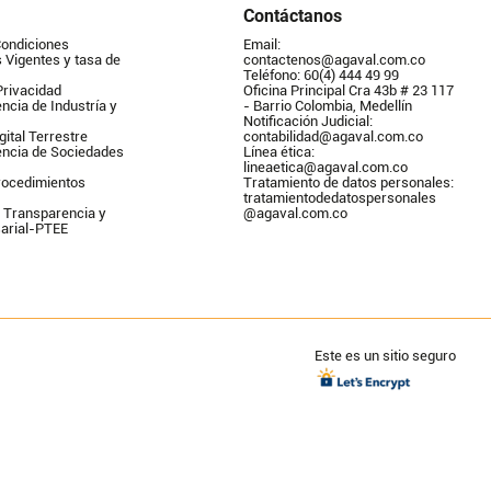
Contáctanos
Condiciones
Email: 
Vigentes y tasa de 
contactenos@agaval.com.co
Teléfono: 60(4) 444 49 99
Privacidad
Oficina Principal Cra 43b # 23 117 
ncia de Industría y 
- Barrio Colombia, Medellín
Notificación Judicial: 
gital Terrestre
contabilidad@agaval.com.co
encia de Sociedades
Línea ética: 
lineaetica@agaval.com.co 
ocedimientos 
Tratamiento de datos personales: 
tratamientodedatospersonales        
 Transparencia y 
@agaval.com.co
arial-PTEE
Este es un sitio seguro