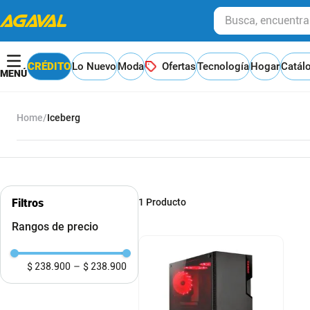
Busca, encuentra y
CRÉDITO
Lo Nuevo
Moda
Ofertas
Tecnología
Hogar
Catál
Iceberg
Filtros
1
Producto
Rangos de precio
$ 238.900
–
$ 238.900