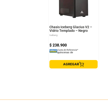
Chasis Iceberg Glacius V2 –
Vidrio Templado – Negro
Iceberg
$
238
.
900
Cuota de Referencia*
quincenas de
AGREGAR