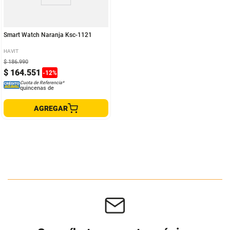
Smart Watch Naranja Ksc-1121
HAVIT
$
186
.
990
$
164
.
551
-
12
%
Cuota de Referencia*
quincenas de
AGREGAR