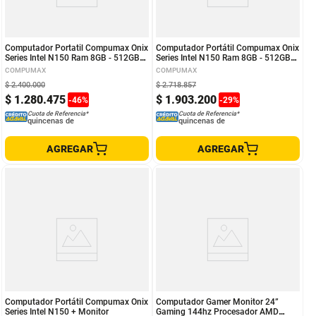
Computador Portatil Compumax Onix
Computador Portátil Compumax Onix
Series Intel N150 Ram 8GB - 512GB
Series Intel N150 Ram 8GB - 512GB
FHD
FHD + Impresora
COMPUMAX
COMPUMAX
$
2
.
400
.
000
$
2
.
718
.
857
$
1
.
280
.
475
$
1
.
903
.
200
-
46
%
-
29
%
Cuota de Referencia*
Cuota de Referencia*
quincenas de
quincenas de
AGREGAR
AGREGAR
Computador Portátil Compumax Onix
Computador Gamer Monitor 24”
Series Intel N150 + Monitor
Gaming 144hz Procesador AMD