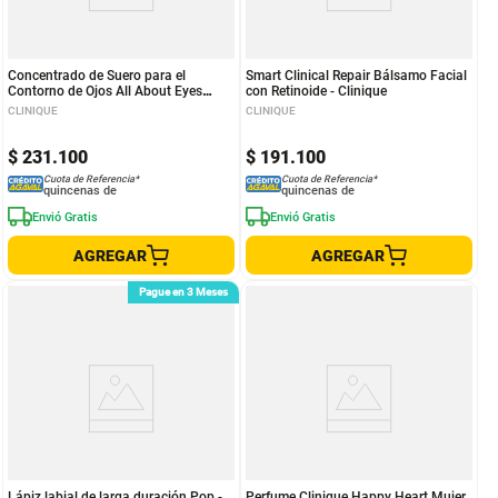
Concentrado de Suero para el
Smart Clinical Repair Bálsamo Facial
Contorno de Ojos All About Eyes
con Retinoide - Clinique
Brightening Serum Concentrate -
CLINIQUE
CLINIQUE
Clinique
$
231
.
100
$
191
.
100
Cuota de Referencia*
Cuota de Referencia*
quincenas de
quincenas de
Envió Gratis
Envió Gratis
AGREGAR
AGREGAR
Pague en 3 Meses
Lápiz labial de larga duración Pop -
Perfume Clinique Happy Heart Mujer