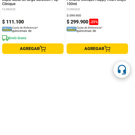
Clinique
100ml
CLINIQUE
CLINIQUE
$
399
.
900
$
111
.
100
$
299
.
900
-
25
%
Cuota de Referencia*
Cuota de Referencia*
quincenas de
quincenas de
Envió Gratis
AGREGAR
AGREGAR