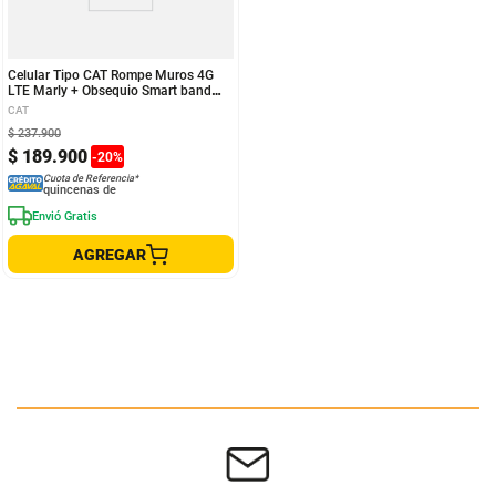
Celular Tipo CAT Rompe Muros 4G
LTE Marly + Obsequio Smart band
D20
CAT
$
237
.
900
$
189
.
900
-
20
%
Cuota de Referencia*
quincenas de
Envió Gratis
AGREGAR