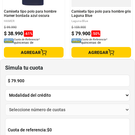
Camiseta tipo polo para hombre
Camiseta tipo polo para hombre gris
Hamer bordada azul oscura
Laguna Blue
HAMER
Laguna Blue
$
99
.
990
$
159
.
900
$
38
.
990
$
79
.
900
-
61
%
-
50
%
Cuota de Referencia*
Cuota de Referencia*
quincenas de
quincenas de
AGREGAR
AGREGAR
Simula tu cuota
$
79.900
Cuota de referencia:
$0