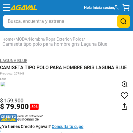
Hola
Inicia sesión
Busca, encuentra y estrena
MODA
Hombre
Ropa Exterior
Polos
Camiseta tipo polo para hombre gris Laguna Blue
LAGUNA BLUE
CAMISETA TIPO POLO PARA HOMBRE GRIS LAGUNA BLUE
Producto
:
257848
Ean
:
$
159
.
900
$
79
.
900
-
50
%
Cuota de Referencia*
quincenas de
¿Ya tienes Crédito Agaval?
Consulta tu cupo