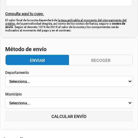
Consulta aquí tu cupo.
El valor final de la cuota dependerá de
la tasa aplicable al momento del otorgamiento del
crédito
, de la periodicidad elegida, así como de los costos de fianza, seguro o
costos de
envió
. Según el decreto 1074 de 2015 el valor de la cuota y los componentes serán
indicados al momento del pago y en el contrato.
Método de envío
ENVIAR
RECOGER
Departamento
Municipio
CALCULAR ENVÍO