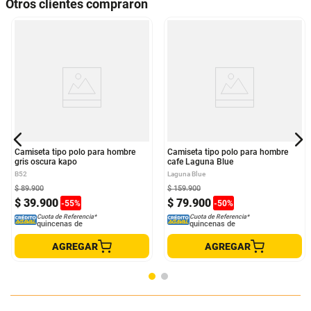
Otros clientes compraron
Camiseta tipo polo para hombre
Camiseta tipo polo para hombre
gris oscura kapo
cafe Laguna Blue
B52
Laguna Blue
$
89
.
900
$
159
.
900
$
39
.
900
$
79
.
900
-
55
%
-
50
%
Cuota de Referencia*
Cuota de Referencia*
quincenas de
quincenas de
AGREGAR
AGREGAR