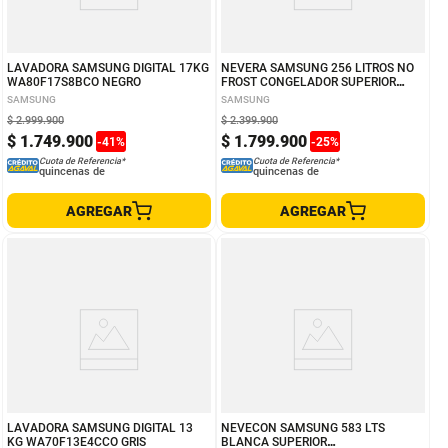
LAVADORA SAMSUNG DIGITAL 17KG
NEVERA SAMSUNG 256 LITROS NO
WA80F17S8BCO NEGRO
FROST CONGELADOR SUPERIOR
RT25FARADS8/CO GRIS CLARO
SAMSUNG
SAMSUNG
$
2
.
999
.
900
$
2
.
399
.
900
$
1
.
749
.
900
$
1
.
799
.
900
-
41
%
-
25
%
Cuota de Referencia*
Cuota de Referencia*
quincenas de
quincenas de
AGREGAR
AGREGAR
LAVADORA SAMSUNG DIGITAL 13
NEVECON SAMSUNG 583 LTS
KG WA70F13E4CCO GRIS
BLANCA SUPERIOR