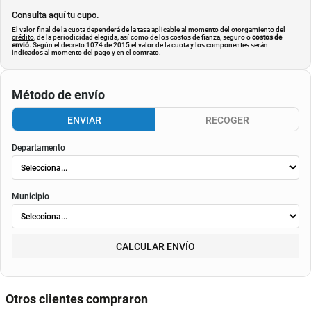
Consulta aquí tu cupo.
El valor final de la cuota dependerá de
la tasa aplicable al momento del otorgamiento del
crédito
, de la periodicidad elegida, así como de los costos de fianza, seguro o
costos de
envió
. Según el decreto 1074 de 2015 el valor de la cuota y los componentes serán
indicados al momento del pago y en el contrato.
Método de envío
ENVIAR
RECOGER
Departamento
Municipio
CALCULAR ENVÍO
Otros clientes compraron