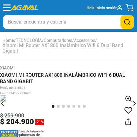
Hola
Inicia sesión
Busca, encuentra y estrena
TECNOLOGÍA
Computadores
Accesorios
Xiaomi Mi Router AX1800 Inalámbrico Wifi 6 Dual Band
Gigabit
XIAOMI
XIAOMI MI ROUTER AX1800 INALÁMBRICO WIFI 6 DUAL
BAND GIGABIT
Producto
:
218808
Ean
:
6934177723643
$
259
.
900
$
204
.
900
-
21
%
Cuota de Referencia*
quincenas de