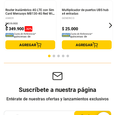
Router Inalámbrico 4G LTE con Sim
Multiplicador de puertos UBS hub
Card Mercusys MB130-4G Red Wi-
x4 entradas
Fi hasta 1200Mbps
ANKER
GENERICO
$
519
.
900
$
349
.
900
$
25
.
000
-
32
%
Cuota de Referencia*
Cuota de Referencia*
quincenas de
quincenas de
AGREGAR
AGREGAR