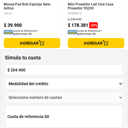
Mouse Pad Bob Esponja Serio
Mini Proyector Led Cine Casa
Axtrax
Proyector YG200
Axtrax
GENERICO
$
238
.
900
$
39
.
900
$
178
.
381
-
25
%
Cuota de Referencia*
Cuota de Referencia*
quincenas de
quincenas de
AGREGAR
AGREGAR
Simula tu cuota
$
204.900
Cuota de referencia:
$0