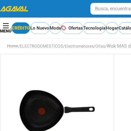
Busca, encuentra y
CRÉDITO
Lo Nuevo
Moda
Ofertas
Tecnología
Hogar
Catál
Wok MAS de
ELECTRODOMESTICOS
Electromenores
Ollas