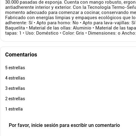
30.000 pasadas de esponja. Cuenta con mango robusto, ergon
$
95
.
900
$
649
.
antiadherente interior y exterior. Con la Tecnología Termo-Señ
$
50
.
900
$
42
-
46
%
momento adecuado para comenzar a cocinar, conservando mejor
Cuota de Referencia*
Fabricado con energías limpias y empaques ecológicos que lo 
quincenas de
adherente: Sí • Apto para horno: No • Apto para lava-vajillas: Sí
Baquelita • Material de las ollas: Aluminio • Material de las ta
AGREGAR
tapas: 1 • Uso: Doméstico • Color: Gris • Dimensiones: o Ancho
Comentarios
5 estrellas
4 estrellas
3 estrellas
2 estrellas
1 estrella
Por favor, inicie sesión para escribir un comentario