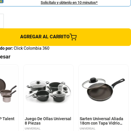
Solicítalo y obtenlo en 10 minutos*
AGREGAR AL CARRITO
do por:
Click Colombia 360
resar
P Talent
Juego De Ollas Universal
Sarten Universal Aliada
8 Piezas
18cm con Tapa Vidrio
L39216 Color Negro
UNIVERSAL
UNIVERSAL