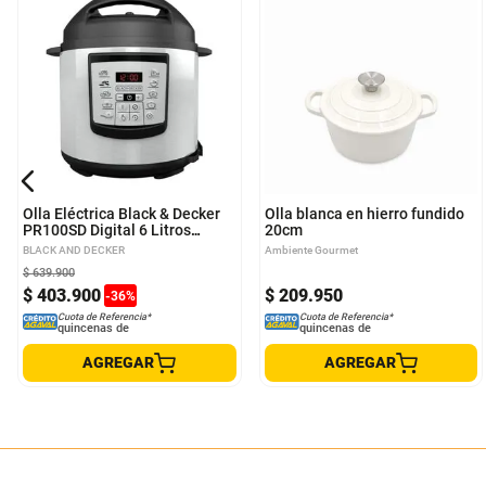
Olla Eléctrica Black & Decker
Olla blanca en hierro fundido
PR100SD Digital 6 Litros
20cm
Blanca
BLACK AND DECKER
Ambiente Gourmet
$
639
.
900
$
403
.
900
$
209
.
950
-
36
%
Cuota de Referencia*
Cuota de Referencia*
quincenas de
quincenas de
AGREGAR
AGREGAR