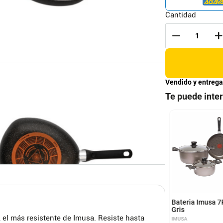
Cantidad
Vendido y entrega
Te puede inte
ria De Ollas 13
Bateria 7 Pzas En Acero
as Acero Juego De
Inox. Acc Silicona Home
s Para El Hogar
Elements
IXEL
HOME ELEMENTS
Bateria Imusa 7
Gris
 el más resistente de Imusa. Resiste hasta
IMUSA