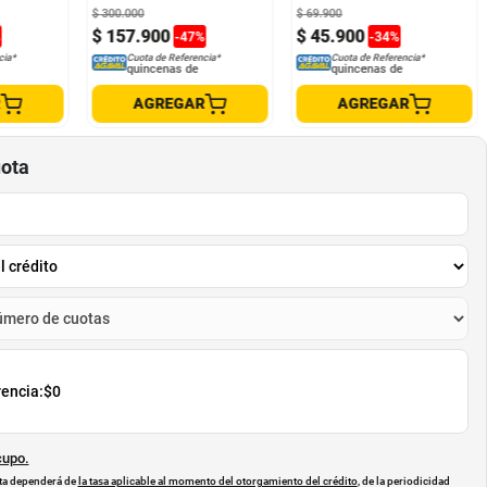
$
300
.
000
$
69
.
900
$
157
.
900
$
45
.
900
%
-
47
%
-
34
%
cia*
Cuota de Referencia*
Cuota de Referencia*
quincenas de
quincenas de
R
AGREGAR
AGREGAR
uota
rencia:
$0
cupo.
uota dependerá de
la tasa aplicable al momento del otorgamiento del crédito
, de la periodicidad