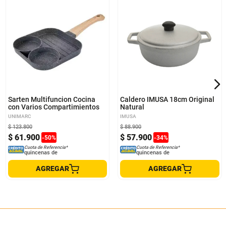
Sarten Multifuncion Cocina
Caldero IMUSA 18cm Original
con Varios Compartimientos
Natural
UNIMARC
IMUSA
$
123
.
800
$
88
.
900
$
61
.
900
$
57
.
900
-
50
%
-
34
%
Cuota de Referencia*
Cuota de Referencia*
quincenas de
quincenas de
AGREGAR
AGREGAR