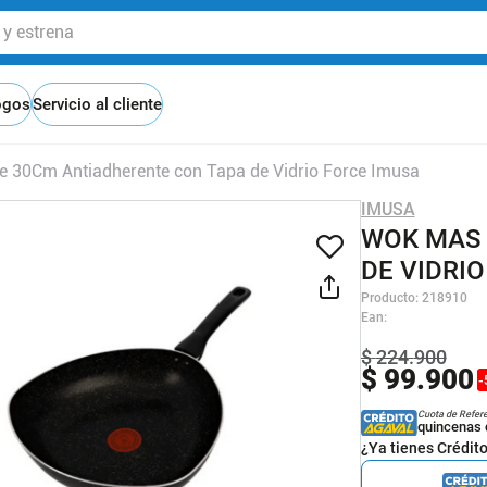
 estrena
ogos
Servicio al cliente
 30Cm Antiadherente con Tapa de Vidrio Force Imusa
IMUSA
WOK MAS 
DE VIDRI
Producto
:
218910
Ean
:
$
224
.
900
$
99
.
900
-
Cuota de Refer
quincenas 
¿Ya tienes Crédit