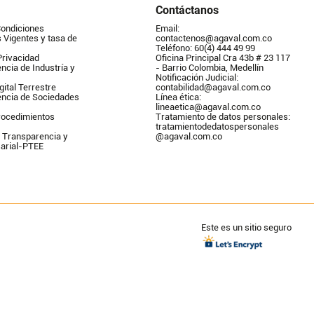
Contáctanos
Condiciones
Email: 
Vigentes y tasa de 
contactenos@agaval.com.co
Teléfono: 60(4) 444 49 99
Privacidad
Oficina Principal Cra 43b # 23 117 
ncia de Industría y 
- Barrio Colombia, Medellín
Notificación Judicial: 
gital Terrestre
contabilidad@agaval.com.co
encia de Sociedades
Línea ética: 
lineaetica@agaval.com.co 
ocedimientos 
Tratamiento de datos personales: 
tratamientodedatospersonales        
 Transparencia y 
@agaval.com.co
arial-PTEE
Este es un sitio seguro