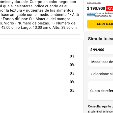
ómico y durable. Cuerpo en color negro con
900
$
2
.
599
.
900
al que al calentarse indica cuando es el
1
.
900
$
404
.
900
$
190
.
900
-
35
%
-
92
 la textura y nutrientes de los alimentos.
Cuota de Referencia*
Cuota de Referencia*
Cuota de Referen
hace amigable con el medio ambiente." • Anti
quincenas de
quincenas de
quincenas de
 • Fondo difusor: Sí • Material del mango:
pas: Vidrio • Número de piezas: 1 • Número de
AGREGAR
AGREGAR
AGREGA
: 43.00 cm o Largo: 13.00 cm o Alto: 29.50 cm
Simula tu c
$
99.900
0%
0%
0%
0%
0%
Cuota de refe
Consulta aquí tu 
El valor final de la c