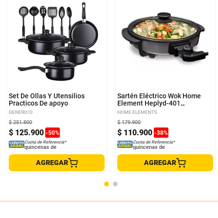
Set De Ollas Y Utensilios
Sartén Eléctrico Wok Home
Practicos De apoyo
Element Heplyd-401
Antiadherente Negro
GENERICO
HOME ELEMENTS
$
251
.
800
$
179
.
900
$
125
.
900
$
110
.
900
-
50
%
-
38
%
Cuota de Referencia*
Cuota de Referencia*
quincenas de
quincenas de
AGREGAR
AGREGAR