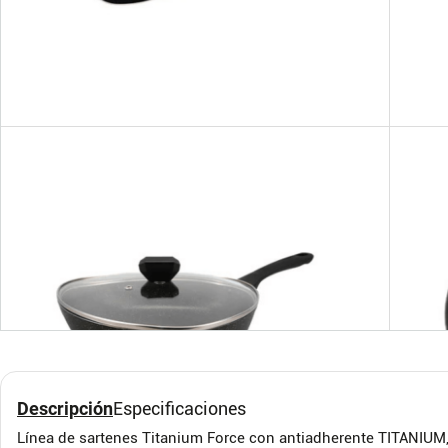
Sartén de 20 Cm Anti
Bate
Adherente Talent
Piez
Olla
IMUSA
ONE P
Descripción
Especificaciones
Línea de sartenes Titanium Force con antiadherente TITANIUM,