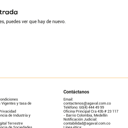
ntrada
es, puedes ver que hay de nuevo.
Contáctanos
Condiciones
Email: 
Vigentes y tasa de 
contactenos@agaval.com.co
Teléfono: 60(4) 444 49 99
Privacidad
Oficina Principal Cra 43b # 23 117 
ncia de Industría y 
- Barrio Colombia, Medellín
Notificación Judicial: 
gital Terrestre
contabilidad@agaval.com.co
encia de Sociedades
Línea ética: 