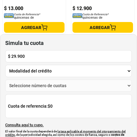
$
13
.
000
$
12
.
900
Cuota de Referencia*
Cuota de Referencia*
quincenas de
quincenas de
AGREGAR
AGREGAR
Simula tu cuota
$
29.900
Cuota de referencia:
$0
Consulta aquí tu cupo.
El valor final de la cuota dependerá de
la tasa aplicable al momento del otorgamiento del
crédito
, de la periodicidad elegida, así como de los costos de fianza, seguro o
costos de