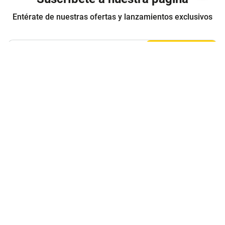
Entérate de nuestras ofertas y lanzamientos exclusivos
Registrarme
Acepto los
Términos y condiciones
y
Política de Privacidad
Contáctanos
Sobre Agaval
Servicio al cliente
Legales