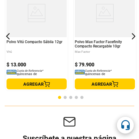
Polvo Vitú Compacto Sábila 12gr
Polvo Max Factor Facefinity
Compacto Recargable 10gr
Vitú
Max Factor
$
13
.
000
$
79
.
900
Cuota de Referencia*
Cuota de Referencia*
quincenas de
quincenas de
AGREGAR
AGREGAR
Suscríbete a nuestra página