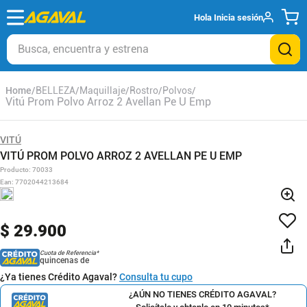
Hola
Inicia sesión
Busca, encuentra y estrena
BELLEZA
Maquillaje
Rostro
Polvos
Vitú Prom Polvo Arroz 2 Avellan Pe U Emp
VITÚ
VITÚ PROM POLVO ARROZ 2 AVELLAN PE U EMP
Producto
:
70033
Ean
:
7702044213684
$
29
.
900
Cuota de Referencia*
quincenas de
¿Ya tienes Crédito Agaval?
Consulta tu cupo
¿AÚN NO TIENES CRÉDITO AGAVAL?