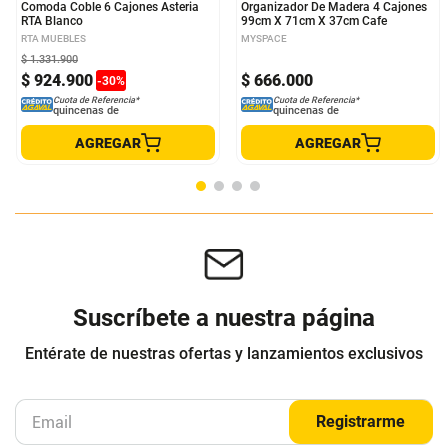
Comoda Coble 6 Cajones Asteria
Organizador De Madera 4 Cajones
RTA Blanco
99cm X 71cm X 37cm Cafe
RTA MUEBLES
MYSPACE
$
1
.
331
.
900
$
924
.
900
$
666
.
000
-
30
%
Cuota de Referencia*
Cuota de Referencia*
quincenas de
quincenas de
AGREGAR
AGREGAR
Suscríbete a nuestra página
Entérate de nuestras ofertas y lanzamientos exclusivos
Registrarme