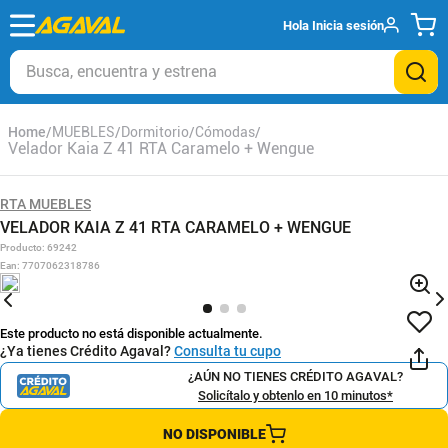
Hola
Inicia sesión
Busca, encuentra y estrena
MUEBLES
Dormitorio
Cómodas
Velador Kaia Z 41 RTA Caramelo + Wengue
RTA MUEBLES
VELADOR KAIA Z 41 RTA CARAMELO + WENGUE
Producto
:
69242
Ean
:
7707062318786
Este producto no está disponible actualmente.
¿Ya tienes Crédito Agaval?
Consulta tu cupo
¿AÚN NO TIENES CRÉDITO AGAVAL?
Solicítalo y obtenlo en 10 minutos*
NO DISPONIBLE