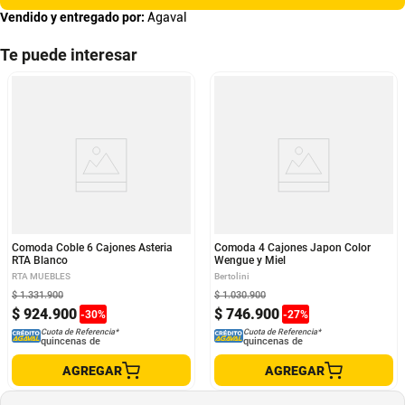
Vendido y entregado por:
Agaval
Te puede interesar
Comoda Coble 6 Cajones Asteria
Comoda 4 Cajones Japon Color
RTA Blanco
Wengue y Miel
RTA MUEBLES
Bertolini
$
1
.
331
.
900
$
1
.
030
.
900
$
924
.
900
$
746
.
900
-
30
%
-
27
%
Cuota de Referencia*
Cuota de Referencia*
quincenas de
quincenas de
AGREGAR
AGREGAR