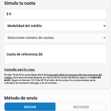
Simula tu cuota
$
0
Cuota de referencia:
$0
Consulta aquí tu cupo.
El valor final de la cuota dependerá de
la tasa aplicable al momento del otorgamiento del
crédito
, de la periodicidad elegida, así como de los costos de fianza, seguro o
costos de
envió
. Según el decreto 1074 de 2015 el valor de la cuota y los componentes serán
indicados al momento del pago y en el contrato.
Método de envío
ENVIAR
RECOGER