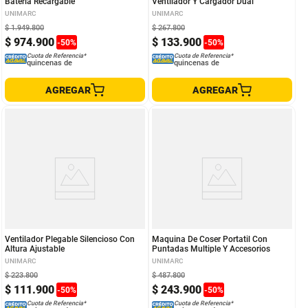
Bateria Recargable
Ventilador Y Cargador Dual
UNIMARC
UNIMARC
$
1
.
949
.
800
$
267
.
800
$
974
.
900
$
133
.
900
-
50
%
-
50
%
Cuota de Referencia*
Cuota de Referencia*
quincenas de
quincenas de
AGREGAR
AGREGAR
Ventilador Plegable Silencioso Con
Maquina De Coser Portatil Con
Altura Ajustable
Puntadas Multiple Y Accesorios
UNIMARC
UNIMARC
$
223
.
800
$
487
.
800
$
111
.
900
$
243
.
900
-
50
%
-
50
%
Cuota de Referencia*
Cuota de Referencia*