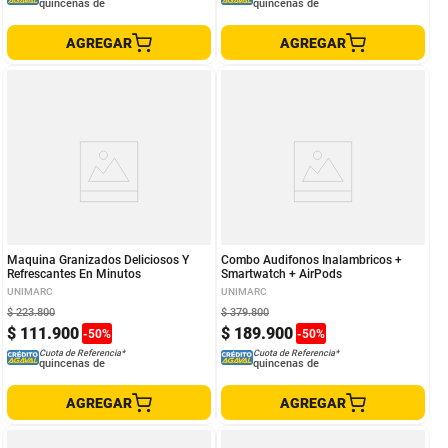
quincenas de
quincenas de
AGREGAR
AGREGAR
Maquina Granizados Deliciosos Y
Combo Audifonos Inalambricos +
Refrescantes En Minutos
Smartwatch + AirPods
UNIMARC
UNIMARC
$
223
.
800
$
379
.
800
$
111
.
900
$
189
.
900
-
50
%
-
50
%
Cuota de Referencia*
Cuota de Referencia*
quincenas de
quincenas de
AGREGAR
AGREGAR