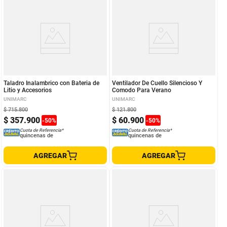
Taladro Inalambrico con Bateria de
Ventilador De Cuello Silencioso Y
Litio y Accesorios
Comodo Para Verano
UNIMARC
UNIMARC
$
715
.
800
$
121
.
800
$
357
.
900
$
60
.
900
-
50
%
-
50
%
Cuota de Referencia*
Cuota de Referencia*
quincenas de
quincenas de
AGREGAR
AGREGAR