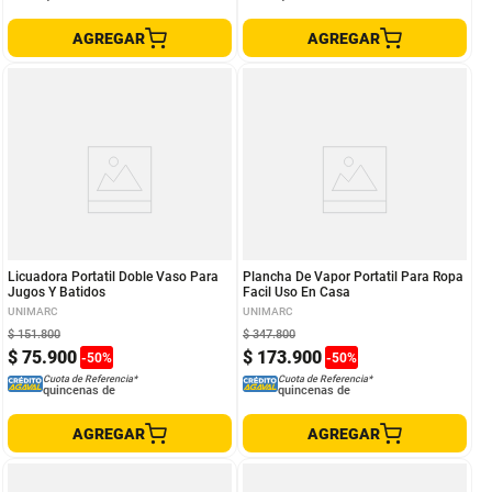
AGREGAR
AGREGAR
Licuadora Portatil Doble Vaso Para
Plancha De Vapor Portatil Para Ropa
Jugos Y Batidos
Facil Uso En Casa
UNIMARC
UNIMARC
$
151
.
800
$
347
.
800
$
75
.
900
$
173
.
900
-
50
%
-
50
%
Cuota de Referencia*
Cuota de Referencia*
quincenas de
quincenas de
AGREGAR
AGREGAR