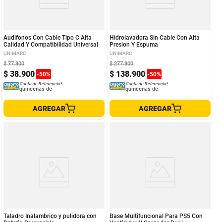
Audifonos Con Cable Tipo C Alta
Hidrolavadora Sin Cable Con Alta
Calidad Y Compatibilidad Universal
Presion Y Espuma
UNIMARC
UNIMARC
$
77
.
800
$
277
.
800
$
38
.
900
$
138
.
900
-
50
%
-
50
%
Cuota de Referencia*
Cuota de Referencia*
quincenas de
quincenas de
AGREGAR
AGREGAR
Taladro Inalambrico y pulidora con
Base Multifuncional Para PS5 Con