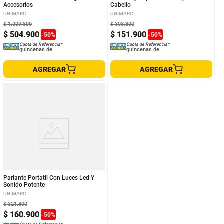
Accesorios
Cabello
UNIMARC
UNIMARC
$
1
.
009
.
800
$
303
.
800
$
504
.
900
$
151
.
900
-
50
%
-
50
%
Cuota de Referencia*
Cuota de Referencia*
quincenas de
quincenas de
AGREGAR
AGREGAR
Parlante Portatil Con Luces Led Y
Sonido Potente
UNIMARC
$
321
.
800
$
160
.
900
-
50
%