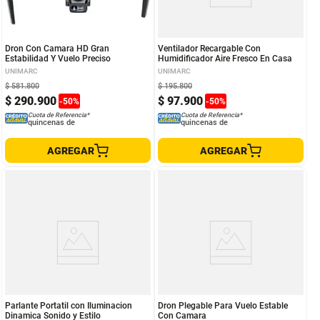
Dron Con Camara HD Gran
Ventilador Recargable Con
Estabilidad Y Vuelo Preciso
Humidificador Aire Fresco En Casa
UNIMARC
UNIMARC
$
581
.
800
$
195
.
800
$
290
.
900
$
97
.
900
-
50
%
-
50
%
Cuota de Referencia*
Cuota de Referencia*
quincenas de
quincenas de
AGREGAR
AGREGAR
Parlante Portatil con Iluminacion
Dron Plegable Para Vuelo Estable
Dinamica Sonido y Estilo
Con Camara