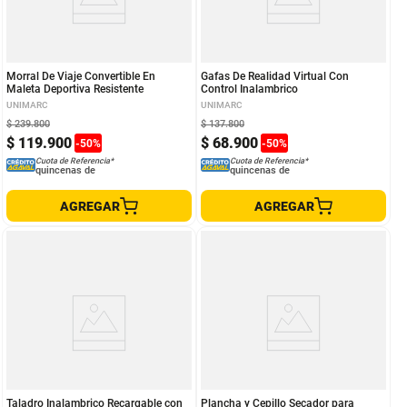
Morral De Viaje Convertible En
Gafas De Realidad Virtual Con
Maleta Deportiva Resistente
Control Inalambrico
UNIMARC
UNIMARC
$
239
.
800
$
137
.
800
$
119
.
900
$
68
.
900
-
50
%
-
50
%
Cuota de Referencia*
Cuota de Referencia*
quincenas de
quincenas de
AGREGAR
AGREGAR
Taladro Inalambrico Recargable con
Plancha y Cepillo Secador para