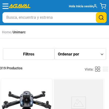
Hola
Inicia sesión
Busca, encuentra y estrena
Unimarc
319
Productos