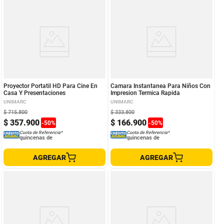
Proyector Portatil HD Para Cine En
Camara Instantanea Para Niños Con
Casa Y Presentaciones
Impresion Termica Rapida
UNIMARC
UNIMARC
$
715
.
800
$
333
.
800
$
357
.
900
$
166
.
900
-
50
%
-
50
%
Cuota de Referencia*
Cuota de Referencia*
quincenas de
quincenas de
AGREGAR
AGREGAR