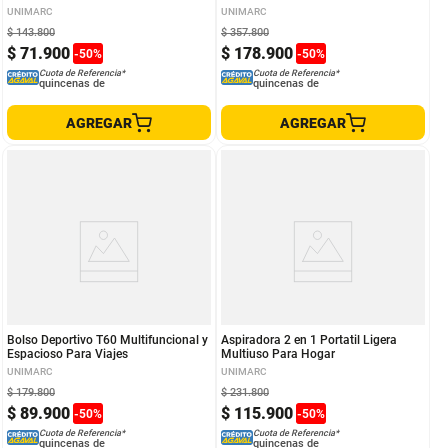
UNIMARC
UNIMARC
$
143
.
800
$
357
.
800
$
71
.
900
$
178
.
900
-
50
%
-
50
%
Cuota de Referencia*
Cuota de Referencia*
quincenas de
quincenas de
AGREGAR
AGREGAR
Bolso Deportivo T60 Multifuncional y
Aspiradora 2 en 1 Portatil Ligera
Espacioso Para Viajes
Multiuso Para Hogar
UNIMARC
UNIMARC
$
179
.
800
$
231
.
800
$
89
.
900
$
115
.
900
-
50
%
-
50
%
Cuota de Referencia*
Cuota de Referencia*
quincenas de
quincenas de