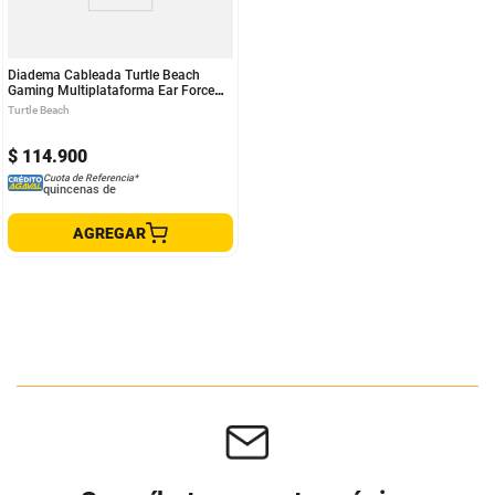
Diadema Cableada Turtle Beach
Gaming Multiplataforma Ear Force
Recon 50P Negro
Turtle Beach
$
114
.
900
Cuota de Referencia*
quincenas de
AGREGAR