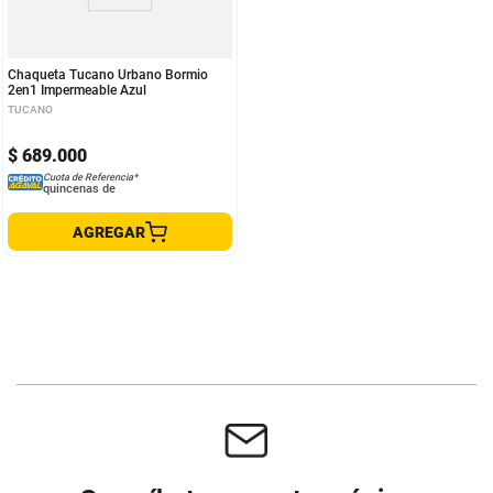
Chaqueta Tucano Urbano Bormio
2en1 Impermeable Azul
TUCANO
$
689
.
000
Cuota de Referencia*
quincenas de
AGREGAR