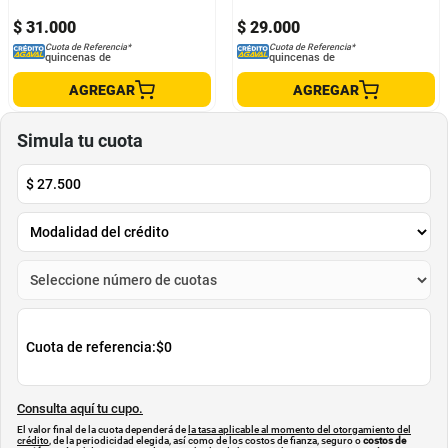
$
31
.
000
$
29
.
000
Cuota de Referencia*
Cuota de Referencia*
quincenas de
quincenas de
AGREGAR
AGREGAR
Simula tu cuota
$
27.500
Cuota de referencia:
$0
Consulta aquí tu cupo.
El valor final de la cuota dependerá de
la tasa aplicable al momento del otorgamiento del
crédito
, de la periodicidad elegida, así como de los costos de fianza, seguro o
costos de