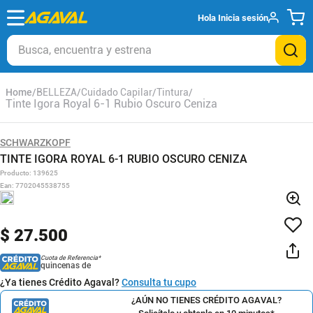
Hola
Inicia sesión
Busca, encuentra y estrena
BELLEZA
Cuidado Capilar
Tintura
Tinte Igora Royal 6-1 Rubio Oscuro Ceniza
SCHWARZKOPF
TINTE IGORA ROYAL 6-1 RUBIO OSCURO CENIZA
Producto
:
139625
Ean
:
7702045538755
$
27
.
500
Cuota de Referencia*
quincenas de
¿Ya tienes Crédito Agaval?
Consulta tu cupo
¿AÚN NO TIENES CRÉDITO AGAVAL?