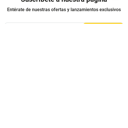
Entérate de nuestras ofertas y lanzamientos exclusivos
Registrarme
Acepto los
Términos y condiciones
y
Política de Privacidad
Contáctanos
Sobre Agaval
Servicio al cliente
Legales