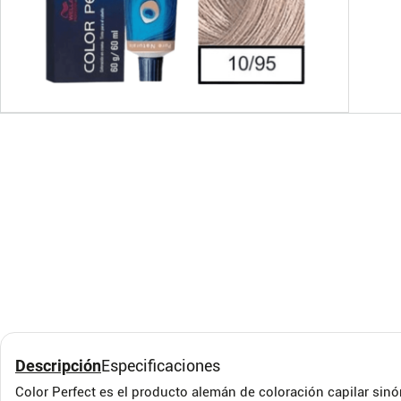
Henna Hindu Tinte
Meic
Natural Cafe 80g
Cana
30m
Henna Hindú
Meicy'
Descripción
Especificaciones
Color Perfect es el producto alemán de coloración capilar sinó