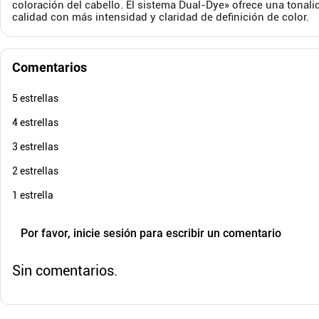
coloración del cabello. El sistema Dual-Dye» ofrece una tonalid
$
29
.
000
$
46
calidad con más intensidad y claridad de definición de color.
Cuota de Referencia*
quincenas de
AGREGAR
Comentarios
5 estrellas
4 estrellas
3 estrellas
2 estrellas
1 estrella
Por favor, inicie sesión para escribir un comentario
Sin comentarios.