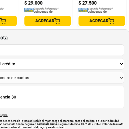
$
29
.
000
$
27
.
500
cia*
Cuota de Referencia*
Cuota de Referencia*
quincenas de
quincenas de
R
AGREGAR
AGREGAR
uota
rencia:
$0
cupo.
uota dependerá de
la tasa aplicable al momento del otorgamiento del crédito
, de la periodicidad
os costos de fianza, seguro o
costos de envió
. Según el decreto 1074 de 2015 el valor de la cuota
án indicados al momento del pago y en el contrato.