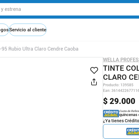
 estrena
ogos
Servicio al cliente
0-95 Rubio Ultra Claro Cendre Caoba
WELLA PROFES
TINTE CO
CLARO CE
Producto
:
139585
Ean
:
361442267711
$
29
.
000
Cuota de Refer
quincenas 
¿Ya tienes Crédit