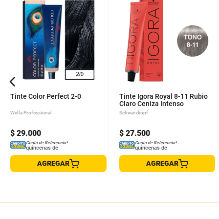
Tinte Color Perfect 2-0
Tinte Igora Royal 8-11 Rubio
Claro Ceniza Intenso
Wella Professional
Schwarzkopf
$
29
.
000
$
27
.
500
Cuota de Referencia*
Cuota de Referencia*
quincenas de
quincenas de
AGREGAR
AGREGAR