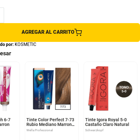
AGREGAR AL CARRITO
do por:
KOSMETIC
resar
ch 6-7
Tinte Color Perfect 7-73
Tinte Igora Royal 5-0
arron
Rubio Mediano Marron
Castaño Claro Natural
Dorado
Wella Professional
Schwarzkopf