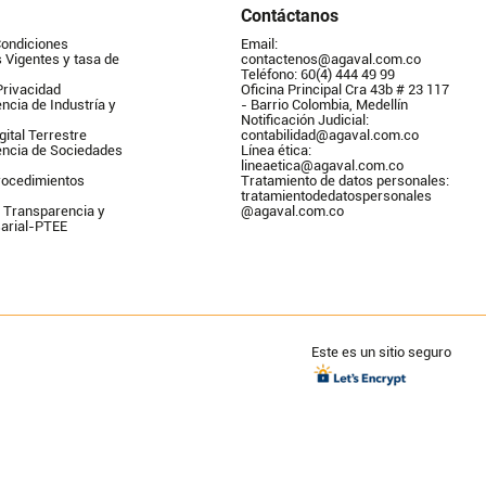
Contáctanos
Condiciones
Email: 
Vigentes y tasa de 
contactenos@agaval.com.co
Teléfono: 60(4) 444 49 99
Privacidad
Oficina Principal Cra 43b # 23 117 
ncia de Industría y 
- Barrio Colombia, Medellín
Notificación Judicial: 
gital Terrestre
contabilidad@agaval.com.co
encia de Sociedades
Línea ética: 
lineaetica@agaval.com.co 
ocedimientos 
Tratamiento de datos personales: 
tratamientodedatospersonales        
 Transparencia y 
@agaval.com.co
arial-PTEE
Este es un sitio seguro