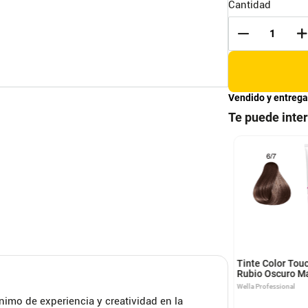
Cantidad
Vendido y entrega
Te puede inte
y S Ablandador De
Soft Color Tintura Semi-
s 6 Ampolletas De
Permanente Kit Rubio
l
Cenizo 71
s
Soft Color
Tinte Color Tou
Rubio Oscuro M
Wella Professional
nimo de experiencia y creatividad en la