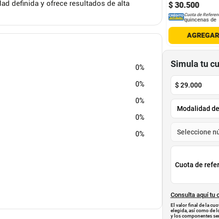
ad definida y ofrece resultados de alta
.
200
$
31
.
900
$
30
.
500
Cuota de Referencia*
Cuota de Referencia*
Cuota de Referen
quincenas de
quincenas de
quincenas de
AGREGAR
AGREGAR
AGREGA
Simula tu c
0%
0%
$
29.000
0%
0%
0%
Cuota de refe
Consulta aquí tu 
El valor final de la c
elegida, así como de l
y los componentes ser