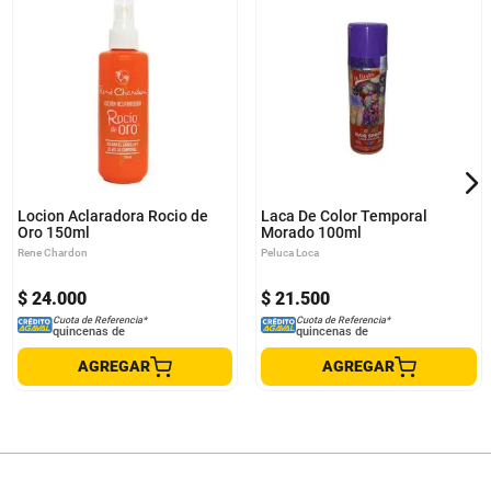
Locion Aclaradora Rocio de
Laca De Color Temporal
Oro 150ml
Morado 100ml
Rene Chardon
Peluca Loca
$
24
.
000
$
21
.
500
Cuota de Referencia*
Cuota de Referencia*
quincenas de
quincenas de
AGREGAR
AGREGAR