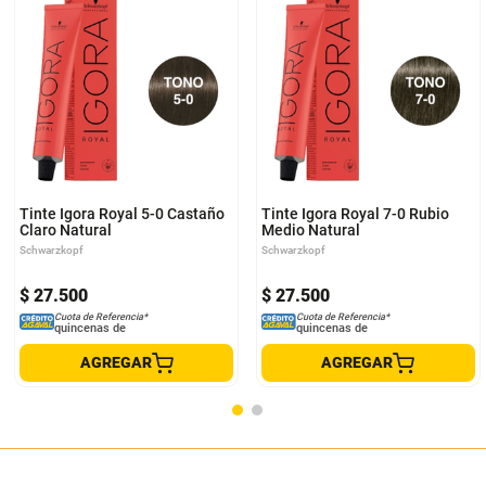
Tinte Igora Royal 5-0 Castaño
Tinte Igora Royal 7-0 Rubio
Claro Natural
Medio Natural
Schwarzkopf
Schwarzkopf
$
27
.
500
$
27
.
500
Cuota de Referencia*
Cuota de Referencia*
quincenas de
quincenas de
AGREGAR
AGREGAR