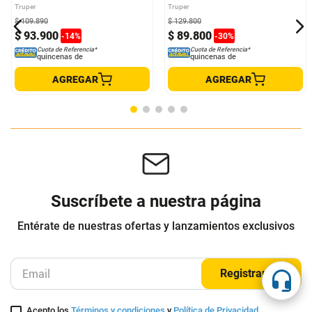
Destornillador Inalámbrico
Multímetro Digital Junior Truper
Profesional 3.6V Truper Pro
Truper
Truper
$
109
.
890
$
129
.
800
$
93
.
900
$
89
.
800
-
14
%
-
30
%
Cuota de Referencia*
Cuota de Referencia*
quincenas de
quincenas de
AGREGAR
AGREGAR
Suscríbete a nuestra página