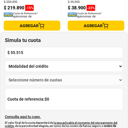
$
259
.
890
$
49
.
900
$
219
.
890
$
38
.
900
-
15
%
-
22
%
Cuota de Referencia*
Cuota de Referencia*
quincenas de
quincenas de
AGREGAR
AGREGAR
Simula tu cuota
$
55.515
Cuota de referencia:
$0
Consulta aquí tu cupo.
El valor final de la cuota dependerá de
la tasa aplicable al momento del otorgamiento del
crédito
, de la periodicidad elegida, así como de los costos de fianza, seguro o
costos de