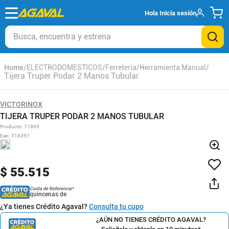
Hola
Inicia sesión
Busca, encuentra y estrena
ELECTRODOMESTICOS
Ferreteria
Herramienta Manual
Tijera Truper Podar 2 Manos Tubular
VICTORINOX
TIJERA TRUPER PODAR 2 MANOS TUBULAR
Producto
:
71869
Ean
:
T18397
$
55
.
515
Cuota de Referencia*
quincenas de
¿Ya tienes Crédito Agaval?
Consulta tu cupo
¿AÚN NO TIENES CRÉDITO AGAVAL?