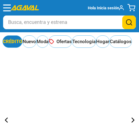
Hola
Inicia sesión
Busca, encuentra y estrena
CRÉDITO
Nuevo
Moda
Ofertas
Tecnología
Hogar
Catálogos