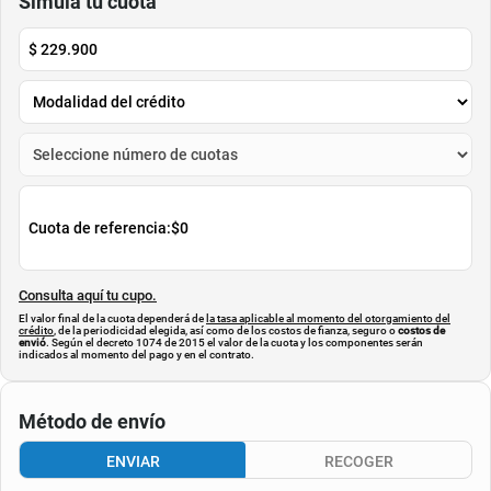
$
199
.
900
$
497
.
880
$
139
.
930
$
107
.
900
-
30
%
-
78
%
Cuota de Referencia*
Cuota de Referencia*
quincenas de
quincenas de
AGREGAR
AGREGAR
Simula tu cuota
$
229.900
Cuota de referencia:
$0
Consulta aquí tu cupo.
El valor final de la cuota dependerá de
la tasa aplicable al momento del otorgamiento del
crédito
, de la periodicidad elegida, así como de los costos de fianza, seguro o
costos de