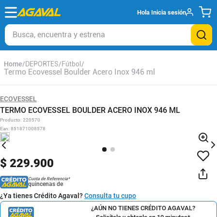
Hola
Inicia sesión
Busca, encuentra y estrena
DEPORTES
Fútbol
Termo Ecovessel Boulder Acero Inox 946 ml
ECOVESSEL
TERMO ECOVESSEL BOULDER ACERO INOX 946 ML
Producto
:
220570
Ean
:
851871008578
$
229
.
900
Cuota de Referencia*
quincenas de
¿Ya tienes Crédito Agaval?
Consulta tu cupo
¿AÚN NO TIENES CRÉDITO AGAVAL?