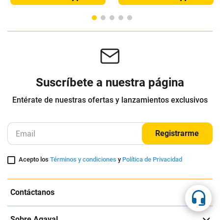
Termo Ecovessel Boulder Acero Inox
Termo Ecovessel Boulder Acero Inox
710 ml
591 ml
ECOVESSEL
ECOVESSEL
$
199
.
900
$
139
.
930
$
179
.
900
-
30
%
Cuota de Referencia*
Cuota de Referencia*
quincenas de
quincenas de
AGREGAR
AGREGAR
Suscríbete a nuestra página