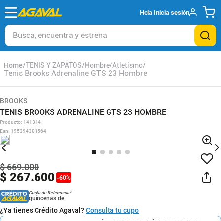
Hola
Inicia sesión
Busca, encuentra y estrena
TENIS Y ZAPATOS
Hombre
Atletismo
Tenis Brooks Adrenaline GTS 23 Hombre
BROOKS
TENIS BROOKS ADRENALINE GTS 23 HOMBRE
Producto
:
141314
Ean
:
195394301564
$
669
.
000
$
267
.
600
-
60
%
Cuota de Referencia*
quincenas de
¿Ya tienes Crédito Agaval?
Consulta tu cupo