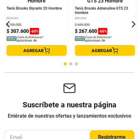
CALCULAR ENVÍO
Otros clientes compraron
Tenis Brooks Glycerin 20 Hombre
Tenis Brooks Adrenaline GTS 23
Hombre
BROOKS
BROOKS
$
769
.
000
$
669
.
000
$
307
.
600
$
267
.
600
-
60
%
-
60
%
Cuota de Referencia*
Cuota de Referencia*
quincenas de
quincenas de
AGREGAR
AGREGAR