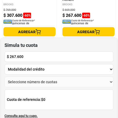
Tenis Brooks Glycerin 20 Hombre
Tenis Brooks Adrenaline GTS 23
Hombre
BROOKS
BROOKS
$
769
.
000
$
669
.
000
$
307
.
600
$
267
.
600
-
60
%
-
60
%
Cuota de Referencia*
Cuota de Referencia*
quincenas de
quincenas de
AGREGAR
AGREGAR
Simula tu cuota
$
267.600