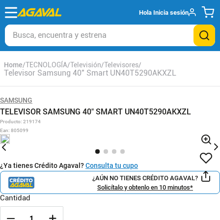
Hola
Inicia sesión
Busca, encuentra y estrena
TECNOLOGÍA
Televisión
Televisores
Televisor Samsung 40" Smart UN40T5290AKXZL
SAMSUNG
TELEVISOR SAMSUNG 40" SMART UN40T5290AKXZL
Producto
:
219174
Ean
:
805099
¿Ya tienes Crédito Agaval?
Consulta tu cupo
¿AÚN NO TIENES CRÉDITO AGAVAL?
Solicítalo y obtenlo en 10 minutos*
Cantidad