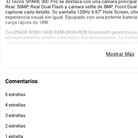
El Tecno SPARK 30C Pro se destaca con una cámara principal
Rear: 50MP, Rear Dual Flash y cámara selfie de 8MP, Front Dual 
capturar cada detalle. Su pantalla 120Hz 6.67'' Hole Screen, of
experiencia visual sin igual. Equipado con una potente baterí
carga rápida de 18W.
Con256GB ROM+16GB RAM*(8GB+8GB Extended) garantiza un
almacenamiento amplio para todas tus necesidades. La memor
disponibles para el usuario dependen del sistema operativo y 
precargada con un procesador Octa-core G81 para una mayor f
de La batería está en horas aproximadas y dependerá del uso q
Mostrar Más
equipo. *El tamaño de la pantalla del celular se mide en diago
Características
Comentarios
Sistema operativo: Android 14
Procesador: G81 Octa-core
5 estrellas
Red 2G/3/4G
Dimensión
4 estrellas
165.7x77.1X7.8mm
Visualización
3 estrellas
120Hz 6.67'' Hole Screen
Resolución: 720*16000
2 estrellas
Cámara
Front: 8MP, Front Dual Flash
1 estrella