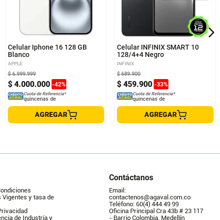
Celular Iphone 16 128 GB
Celular INFINIX SMART 10
Blanco
128/4+4 Negro
APPLE
INFINIX
$
6
.
999
.
999
$
689
.
900
$
4
.
000
.
000
$
459
.
900
-
42
%
-
33
%
Cuota de Referencia*
Cuota de Referencia*
quincenas de
quincenas de
AGREGAR
AGREGAR
Contáctanos
Condiciones
Email: 
Vigentes y tasa de 
contactenos@agaval.com.co
Teléfono: 60(4) 444 49 99
Privacidad
Oficina Principal Cra 43b # 23 117 
ncia de Industría y 
- Barrio Colombia, Medellín