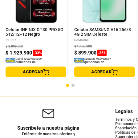
Celular INFINIX GT30 PRO 5G
Celular SAMSUNG A16 256/8
512/12+12 Negro
4G 2 SIM Celeste
INFINIX
SAMSUNG
$
2
.
899
.
000
$
1
.
400
.
000
$
1
.
929
.
900
$
899
.
900
-
33
%
-
35
%
Cuota de Referencia*
Cuota de Referencia*
quincenas de
quincenas de
AGREGAR
AGREGAR
Legales
Términos y 
Promociones 
Suscríbete a nuestra página
financiación
Políticas de 
Entérate de nuestras ofertas y
Superintende