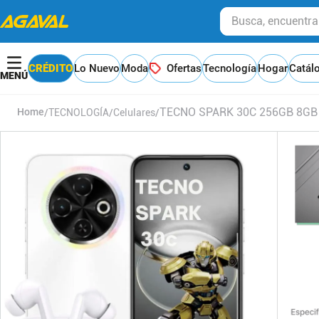
Busca, encuentra y
CRÉDITO
Lo Nuevo
Moda
Ofertas
Tecnología
Hogar
Catál
TECNO SPARK 30C 256GB 8GB 
TECNOLOGÍA
Celulares