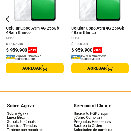
Celular Oppo A5m 4G 256Gb
Celular Oppo A5m 4G 256Gb
4Ram Blanco
4Ram Blanco
OPPO
OPPO
$
1
.
259
.
900
$
1
.
500
.
000
$
959
.
900
$
959
.
900
-
23
%
-
36
%
Cuota de Referencia*
Cuota de Referencia*
quincenas de
quincenas de
AGREGAR
AGREGAR
Sobre Agaval
Servicio al Cliente
Sobre Agaval
Radica tu PQRS aquí
Línea Ética
¿Cómo Comprar?
Solicita tu Crédito
Preguntas Frecuentes
Nuestras Tiendas
Rastrea tu Orden
Trabaje con nosotros
Solicitudes de cambios