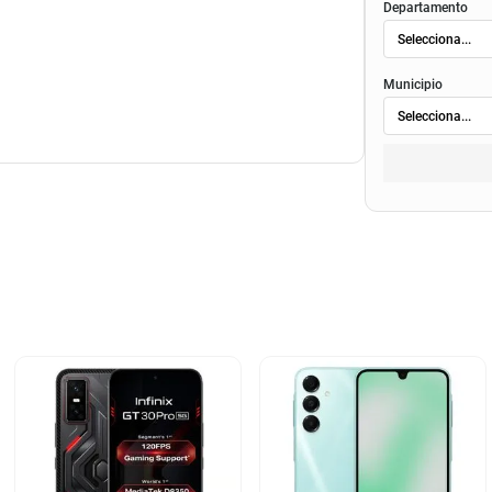
Departamento
te
Municipio
rramienta de extracción/ manual de inicio
nte 18W