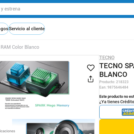
 estrena
ogos
Servicio al cliente
RAM Color Blanco
TECNO
TECNO SP
BLANCO
Producto
:
218323
Ean
:
9875646484
Este producto no es
¿Ya tienes Crédit