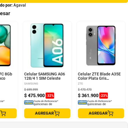
do por:
Agaval
resar
X7C 8Gb
Celular SAMSUNG A06
Celular ZTE Blade A35E
nco
128/4 1 SIM Celeste
Color Plata Gris
4GB+64GB
SAMSUNG
ZTE
$
699
.
999
$
470
.
470
$
475
.
900
$
361
.
900
-
32
%
-
23
%
cia*
Cuota de Referencia*
Cuota de Referencia*
quincenas de
quincenas de
R
AGREGAR
AGREGAR