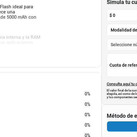
Simula tu c
Flash ideal para
rece una
$
0
a de 5000 mAh con
ia interna y la RAM
las aplicaciones
luides La duración
ue se le de al
nal.
Cuota de refe
Consulta aquí tu 
El valor final de la c
0%
elegida, así como de l
y los componentes ser
0%
0%
Método de e
0%
0%