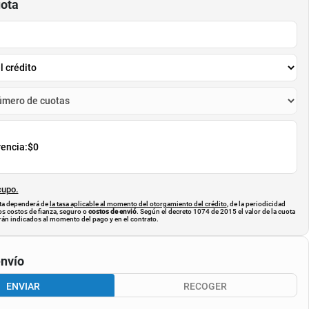
uota
rencia:
$0
cupo.
uota dependerá de
la tasa aplicable al momento del otorgamiento del crédito
, de la periodicidad
os costos de fianza, seguro o
costos de envió
. Según el decreto 1074 de 2015 el valor de la cuota
án indicados al momento del pago y en el contrato.
nvío
ENVIAR
RECOGER