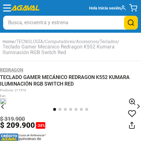
Hola
Inicia sesión
Busca, encuentra y estrena
TECNOLOGÍA
Computadores
Accesorios
Teclados
Teclado Gamer Mecánico Redragon K552 Kumara
Iluminación RGB Switch Red
REDRAGON
TECLADO GAMER MECÁNICO REDRAGON K552 KUMARA
ILUMINACIÓN RGB SWITCH RED
Producto
:
217576
Ean
:
$
319
.
900
$
209
.
900
-
34
%
Cuota de Referencia*
quincenas de