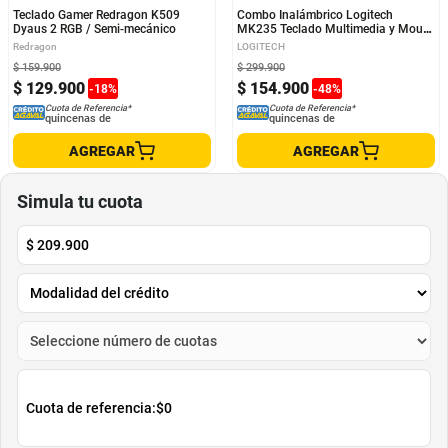
Teclado Gamer Redragon K509
Combo Inalámbrico Logitech
Dyaus 2 RGB / Semi-mecánico
MK235 Teclado Multimedia y Mouse
Ambidiestro + Pad Mouse Studio
Redragon
LOGITECH
Series
$
159
.
900
$
299
.
900
$
129
.
900
$
154
.
900
-
18
%
-
48
%
Cuota de Referencia*
Cuota de Referencia*
quincenas de
quincenas de
AGREGAR
AGREGAR
Simula tu cuota
$
209.900
Cuota de referencia:
$0