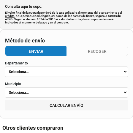
Consulta aquí tu cupo.
El valor final de la cuota dependerá de
la tasa aplicable al momento del otorgamiento del
crédito
, de la periodicidad elegida, así como de los costos de fianza, seguro o
costos de
envió
. Según el decreto 1074 de 2015 el valor de la cuota y los componentes serán
indicados al momento del pago y en el contrato.
Método de envío
ENVIAR
RECOGER
Departamento
Municipio
CALCULAR ENVÍO
Otros clientes compraron