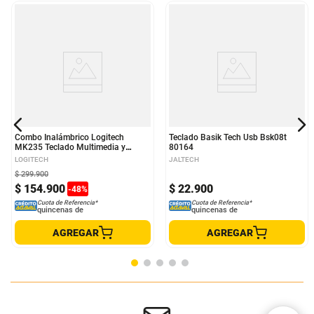
Combo Inalámbrico Logitech
Teclado Basik Tech Usb Bsk08t
MK235 Teclado Multimedia y
80164
Mouse Ambidiestro + Pad Mouse
LOGITECH
JALTECH
Studio Series
$
299
.
900
$
154
.
900
$
22
.
900
-
48
%
Cuota de Referencia*
Cuota de Referencia*
quincenas de
quincenas de
AGREGAR
AGREGAR