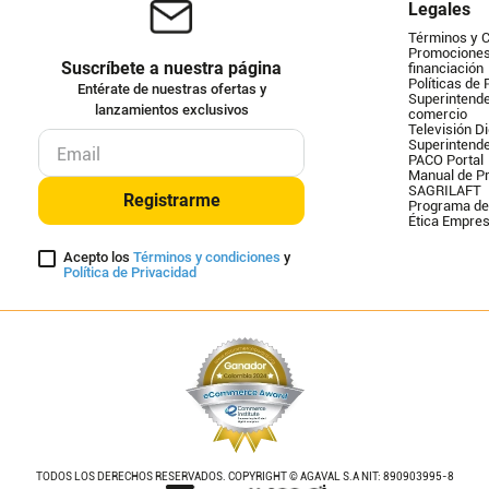
Legales
Términos y 
Promociones 
Suscríbete a nuestra página
financiación
Políticas de 
Entérate de nuestras ofertas y
Superintende
lanzamientos exclusivos
comercio
Televisión Di
Superintend
PACO Portal
Manual de Pr
SAGRILAFT
Registrarme
Programa de
Ética Empres
Acepto los
Términos y condiciones
y
Política de Privacidad
TODOS LOS DERECHOS RESERVADOS. COPYRIGHT © AGAVAL S.A NIT: 890903995-8