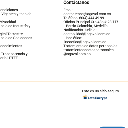
Contáctanos
Condiciones
Email: 
Vigentes y tasa de 
contactenos@agaval.com.co
Teléfono: 60(4) 444 49 99
Privacidad
Oficina Principal Cra 43b # 23 117 
ncia de Industría y 
- Barrio Colombia, Medellín
Notificación Judicial: 
gital Terrestre
contabilidad@agaval.com.co
encia de Sociedades
Línea ética: 
lineaetica@agaval.com.co 
ocedimientos 
Tratamiento de datos personales: 
tratamientodedatospersonales        
 Transparencia y 
@agaval.com.co
arial-PTEE
Este es un sitio seguro