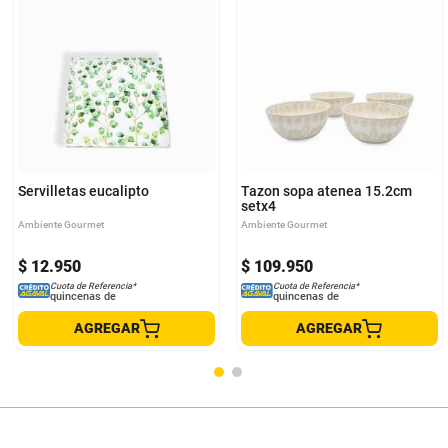
Servilletas eucalipto
Tazon sopa atenea 15.2cm
setx4
Ambiente Gourmet
Ambiente Gourmet
$
12
.
950
$
109
.
950
Cuota de Referencia*
Cuota de Referencia*
quincenas de
quincenas de
AGREGAR
AGREGAR