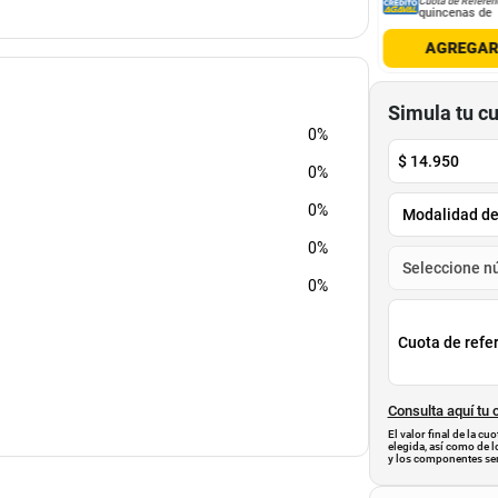
Cuota de Referencia*
Cuota de Referen
nvió Gratis
quincenas de
quincenas de
AGREGAR
AGREGAR
AGREGA
Simula tu c
0%
$
14.950
0%
0%
0%
0%
Cuota de refe
Consulta aquí tu 
El valor final de la c
elegida, así como de l
y los componentes ser