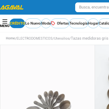
Busca, encuentra y
CRÉDITO
Lo Nuevo
Moda
Ofertas
Tecnología
Hogar
Catál
Tazas medidoras gris
ELECTRODOMESTICOS
Utensilios