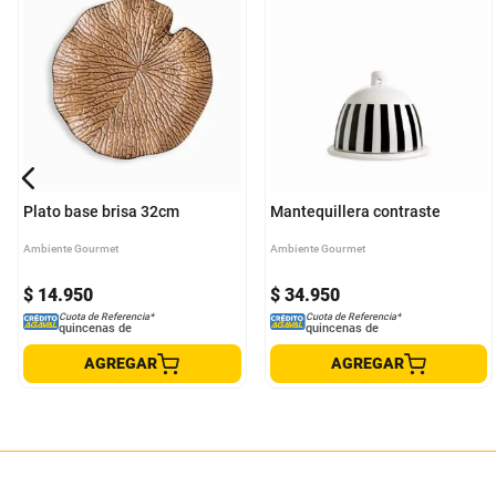
Plato base brisa 32cm
Mantequillera contraste
Ambiente Gourmet
Ambiente Gourmet
$
14
.
950
$
34
.
950
Cuota de Referencia*
Cuota de Referencia*
quincenas de
quincenas de
AGREGAR
AGREGAR