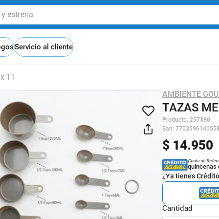
 estrena
ogos
Servicio al cliente
 x 11
AMBIENTE GO
TAZAS ME
Producto
:
257380
Ean
:
770359614055
$
14
.
950
Cuota de Refer
quincenas 
¿Ya tienes Crédit
Cantidad