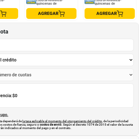
cia*
Cuota de Referencia*
Cuota de Referencia*
quincenas de
quincenas de
R
AGREGAR
AGREGAR
uota
rencia:
$0
cupo.
uota dependerá de
la tasa aplicable al momento del otorgamiento del crédito
, de la periodicidad
os costos de fianza, seguro o
costos de envió
. Según el decreto 1074 de 2015 el valor de la cuota
án indicados al momento del pago y en el contrato.