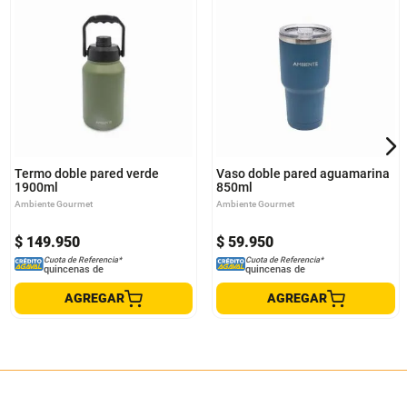
Termo doble pared verde
Vaso doble pared aguamarina
1900ml
850ml
Ambiente Gourmet
Ambiente Gourmet
$
149
.
950
$
59
.
950
Cuota de Referencia*
Cuota de Referencia*
quincenas de
quincenas de
AGREGAR
AGREGAR