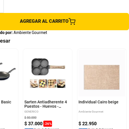
AGREGAR AL CARRITO
do por:
Ambiente Gourmet
resar
 Basic
Sarten Antiadherente 4
Individual Cairo beige
Puestos - Huevos -
Arepas - Pancakes
GENERICO
Ambiente Gourmet
$
50
.
000
$
37
.
000
$
22
.
950
-
26
%