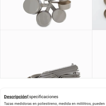
Tazas medidoras gris x
Escu
11
Nive
Dren
Ambiente Gourmet
ONE P
$
202
.
$
12
Descripción
Especificaciones
$
14
.
950
Tazas medidoras en poliestireno, medida en mililitros, pueden 