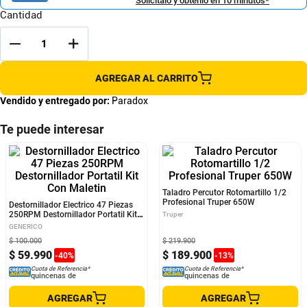
Solicítalo y obtenlo en 10 minutos*
Cantidad
AGREGAR AL CARRITO
Vendido y entregado por:
Paradox
Te puede interesar
Destornillador Electrico 47 Piezas
Taladro Percutor Rotomartillo 1/2
250RPM Destornillador Portatil Kit
Profesional Truper 650W
Con Maletin
GENERICO
Truper