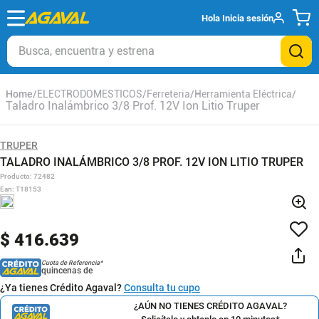
Hola
Inicia sesión
Busca, encuentra y estrena
ELECTRODOMESTICOS
Ferreteria
Herramienta Eléctrica
Taladro Inalámbrico 3/8 Prof. 12V Ion Litio Truper
TRUPER
TALADRO INALÁMBRICO 3/8 PROF. 12V ION LITIO TRUPER
Producto
:
72482
Ean
:
T18153
$
416
.
639
Cuota de Referencia*
quincenas de
¿Ya tienes Crédito Agaval?
Consulta tu cupo
¿AÚN NO TIENES CRÉDITO AGAVAL?