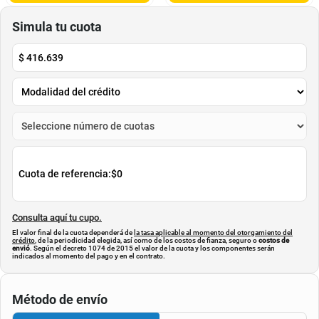
$
100
.
000
$
219
.
900
$
59
.
990
$
189
.
900
-
40
%
-
13
%
Cuota de Referencia*
Cuota de Referencia*
quincenas de
quincenas de
AGREGAR
AGREGAR
Simula tu cuota
$
416.639
Cuota de referencia:
$0
Consulta aquí tu cupo.
El valor final de la cuota dependerá de
la tasa aplicable al momento del otorgamiento del
crédito
, de la periodicidad elegida, así como de los costos de fianza, seguro o
costos de