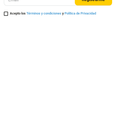
Entérate de nuestras ofertas y lanzamientos exclusivos
Registrarme
Acepto los
Términos y condiciones
y
Política de Privacidad
Contáctanos
Sobre Agaval
Servicio al cliente
Legales