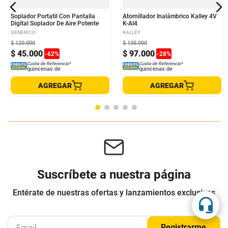
Soplador Portatil Con Pantalla
Atornillador Inalámbrico Kalley 4V
Digital Soplador De Aire Potente
K-AI4
GENERICO
KALLEY
$
120
.
000
$
135
.
000
$
45
.
000
$
97
.
000
-
62
%
-
28
%
Cuota de Referencia*
Cuota de Referencia*
quincenas de
quincenas de
AGREGAR
AGREGAR
Suscríbete a nuestra página