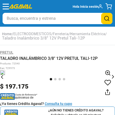
Hola
Inicia sesión
Busca, encuentra y estrena
ELECTRODOMESTICOS
Ferreteria
Herramienta Eléctrica
Taladro Inalámbrico 3/8" 12V Pretul Tali-12P
PRETUL
TALADRO INALÁMBRICO 3/8" 12V PRETUL TALI-12P
Producto
:
72540
Ean
:
T29975
$
197
.
175
Cuota de Referencia*
quincenas de
¿Ya tienes Crédito Agaval?
Consulta tu cupo
¿AÚN NO TIENES CRÉDITO AGAVAL?