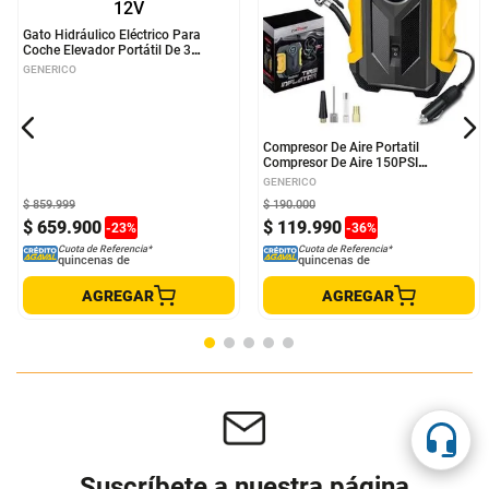
Gato Hidráulico Eléctrico Para
Compresor De Aire Portatil
Coche Elevador Portátil De 3
Compresor De Aire 150PSI
Toneladas Y 12V
Compresor De Aire Inflador
GENERICO
GENERICO
$
859
.
999
$
190
.
000
$
659
.
900
$
119
.
990
-
23
%
-
36
%
Cuota de Referencia*
Cuota de Referencia*
quincenas de
quincenas de
AGREGAR
AGREGAR
Suscríbete a nuestra página