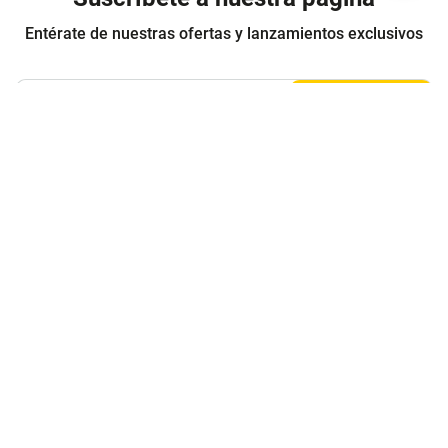
Entérate de nuestras ofertas y lanzamientos exclusivos
Registrarme
Acepto los
Términos y condiciones
y
Política de Privacidad
Contáctanos
Sobre Agaval
Servicio al cliente
Legales