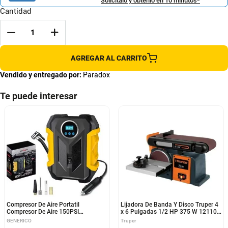
Solicítalo y obtenlo en 10 minutos*
Cantidad
AGREGAR AL CARRITO
Vendido y entregado por:
Paradox
Te puede interesar
Compresor De Aire Portatil
Lijadora De Banda Y Disco Truper 4
Compresor De Aire 150PSI
x 6 Pulgadas 1/2 HP 375 W 12110
Compresor De Aire Inflador
PUL-4X6T
GENERICO
Truper