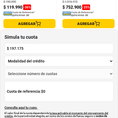
$
190
.
000
$
1
.
016
.
415
$
119
.
990
$
752
.
900
-
36
%
-
25
%
Cuota de Referencia*
Cuota de Referencia*
quincenas de
quincenas de
AGREGAR
AGREGAR
Simula tu cuota
$
197.175
Cuota de referencia:
$0
Consulta aquí tu cupo.
El valor final de la cuota dependerá de
la tasa aplicable al momento del otorgamiento del
crédito
, de la periodicidad elegida, así como de los costos de fianza, seguro o
costos de