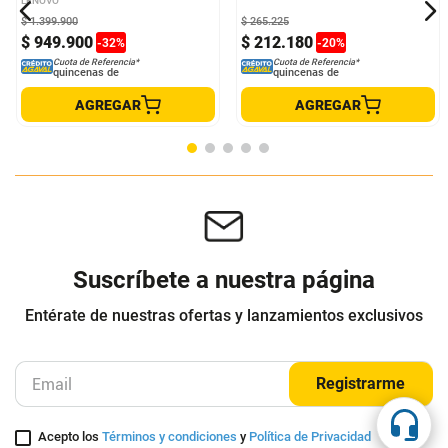
TABLET LENOVO 336FU 11 8/128
Tablet One By Wacom Small
FT&L 11 8GB 128GB
CTL472-K1A
LENOVO
WACOM
$
1
.
399
.
900
$
265
.
225
$
949
.
900
$
212
.
180
-
32
%
-
20
%
Cuota de Referencia*
Cuota de Referencia*
quincenas de
quincenas de
AGREGAR
AGREGAR