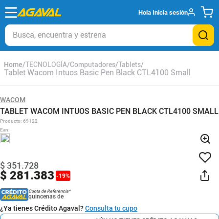
Hola
Inicia sesión
Busca, encuentra y estrena
TECNOLOGÍA
Computadores
Tablets
Tablet Wacom Intuos Basic Pen Black CTL4100 Small
WACOM
TABLET WACOM INTUOS BASIC PEN BLACK CTL4100 SMALL
Producto
:
69122
Ean
:
$
351
.
728
$
281
.
383
-
19
%
Cuota de Referencia*
quincenas de
¿Ya tienes Crédito Agaval?
Consulta tu cupo