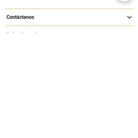
Suscríbete a nuestra página
Entérate de nuestras ofertas y lanzamientos exclusivos
Registrarme
Acepto los
Términos y condiciones
y
Política de Privacidad
Contáctanos
Sobre Agaval
Servicio al cliente
Legales