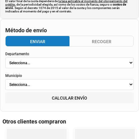
El valor final de la cuota dependerá de
la tasa aplicable al momento del otorgamiento del
crédito
, de la periodicidad elegida, así como de los costos de fianza, seguro o
costos de
envió
. Según el decreto 1074 de 2015 el valor de la cuota y los componentes serán
indicados al momento del pago y en el contrato.
Método de envío
ENVIAR
RECOGER
Departamento
Municipio
CALCULAR ENVÍO
Otros clientes compraron