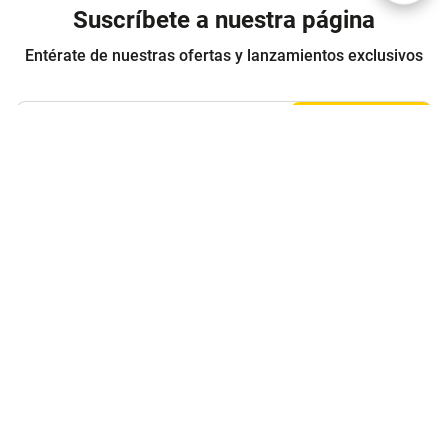
Suscríbete a nuestra página
Entérate de nuestras ofertas y lanzamientos exclusivos
Registrarme
Acepto los
Términos y condiciones
y
Política de Privacidad
Contáctanos
Sobre Agaval
Servicio al cliente
Legales