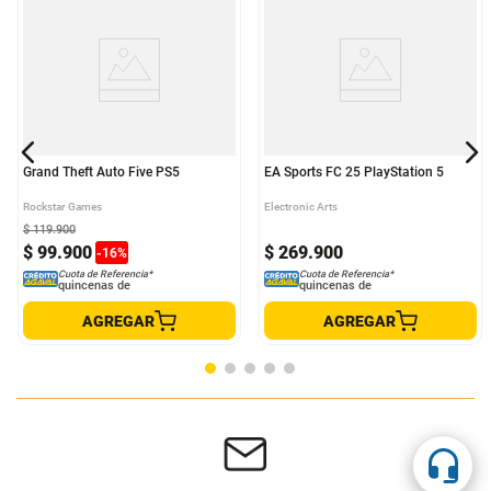
Grand Theft Auto Five PS5
EA Sports FC 25 PlayStation 5
Rockstar Games
Electronic Arts
$
119
.
900
$
99
.
900
$
269
.
900
-
16
%
Cuota de Referencia*
Cuota de Referencia*
quincenas de
quincenas de
AGREGAR
AGREGAR