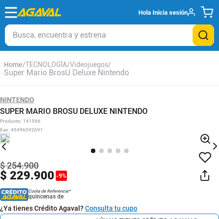
Hola
Inicia sesión
Busca, encuentra y estrena
TECNOLOGÍA
Videojuegos
Super Mario BrosU Deluxe Nintendo
NINTENDO
SUPER MARIO BROSU DELUXE NINTENDO
Producto
:
141566
Ean
:
45496592691
$
254
.
900
$
229
.
900
-
9
%
Cuota de Referencia*
quincenas de
¿Ya tienes Crédito Agaval?
Consulta tu cupo