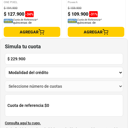
ONE PIXEL
PowerA
$
194
.
900
$
159
.
900
$
127
.
900
$
109
.
900
-
34
%
-
31
%
Cuota de Referencia*
Cuota de Referencia*
quincenas de
quincenas de
AGREGAR
AGREGAR
Simula tu cuota
$
229.900
Cuota de referencia:
$0
Consulta aquí tu cupo.