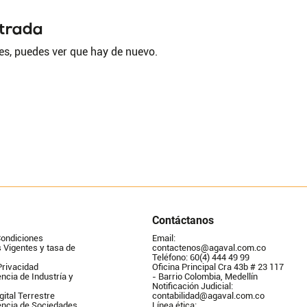
ntrada
es, puedes ver que hay de nuevo.
Contáctanos
Condiciones
Email: 
Vigentes y tasa de 
contactenos@agaval.com.co
Teléfono: 60(4) 444 49 99
Privacidad
Oficina Principal Cra 43b # 23 117 
ncia de Industría y 
- Barrio Colombia, Medellín
Notificación Judicial: 
gital Terrestre
contabilidad@agaval.com.co
encia de Sociedades
Línea ética: 