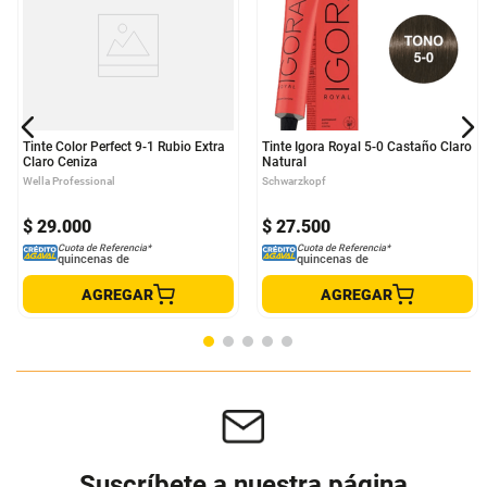
Tinte Color Perfect 9-1 Rubio Extra
Tinte Igora Royal 5-0 Castaño Claro
Claro Ceniza
Natural
Wella Professional
Schwarzkopf
$
29
.
000
$
27
.
500
Cuota de Referencia*
Cuota de Referencia*
quincenas de
quincenas de
AGREGAR
AGREGAR
Suscríbete a nuestra página