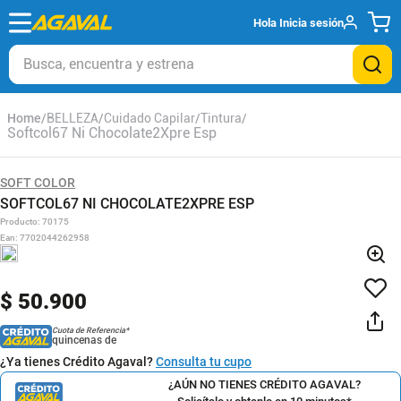
Hola
Inicia sesión
Busca, encuentra y estrena
BELLEZA
Cuidado Capilar
Tintura
Softcol67 Ni Chocolate2Xpre Esp
SOFT COLOR
SOFTCOL67 NI CHOCOLATE2XPRE ESP
Producto
:
70175
Ean
:
7702044262958
$
50
.
900
Cuota de Referencia*
quincenas de
¿Ya tienes Crédito Agaval?
Consulta tu cupo
¿AÚN NO TIENES CRÉDITO AGAVAL?