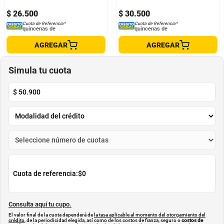
$
26
.
500
$
30
.
500
Cuota de Referencia*
Cuota de Referencia*
quincenas de
quincenas de
AGREGAR
AGREGAR
Simula tu cuota
$
50.900
Cuota de referencia:
$0
Consulta aquí tu cupo.
El valor final de la cuota dependerá de
la tasa aplicable al momento del otorgamiento del
crédito
, de la periodicidad elegida, así como de los costos de fianza, seguro o
costos de