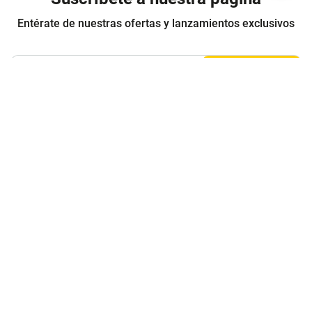
Entérate de nuestras ofertas y lanzamientos exclusivos
Registrarme
Acepto los
Términos y condiciones
y
Política de Privacidad
Contáctanos
Sobre Agaval
Servicio al cliente
Legales