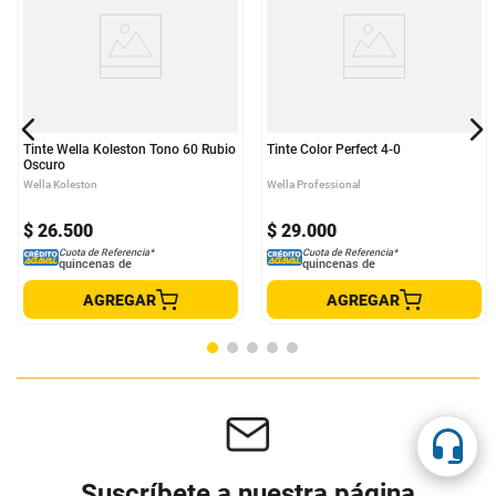
Tinte Wella Koleston Tono 60 Rubio
Tinte Color Perfect 4-0
Oscuro
Wella Koleston
Wella Professional
$
26
.
500
$
29
.
000
Cuota de Referencia*
Cuota de Referencia*
quincenas de
quincenas de
AGREGAR
AGREGAR
Suscríbete a nuestra página