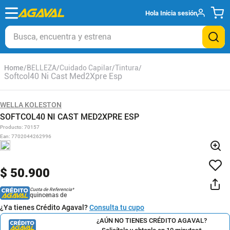
Hola
Inicia sesión
Busca, encuentra y estrena
BELLEZA
Cuidado Capilar
Tintura
Softcol40 Ni Cast Med2Xpre Esp
WELLA KOLESTON
SOFTCOL40 NI CAST MED2XPRE ESP
Producto
:
70157
Ean
:
7702044262996
$
50
.
900
Cuota de Referencia*
quincenas de
¿Ya tienes Crédito Agaval?
Consulta tu cupo
¿AÚN NO TIENES CRÉDITO AGAVAL?