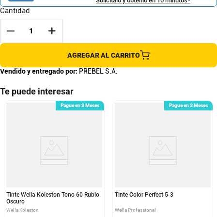
Solicítalo y obtenlo en 10 minutos*
Cantidad
AGREGAR AL CARRITO
Vendido y entregado por:
PREBEL S.A.
Te puede interesar
Pague en 3 Meses
Pague en 3 Meses
Tinte Wella Koleston Tono 60 Rubio
Tinte Color Perfect 5-3
Oscuro
Wella Koleston
Wella Professional