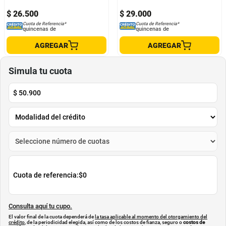
$
26
.
500
$
29
.
000
Cuota de Referencia*
Cuota de Referencia*
quincenas de
quincenas de
AGREGAR
AGREGAR
Simula tu cuota
$
50.900
Cuota de referencia:
$0
Consulta aquí tu cupo.
El valor final de la cuota dependerá de
la tasa aplicable al momento del otorgamiento del
crédito
, de la periodicidad elegida, así como de los costos de fianza, seguro o
costos de