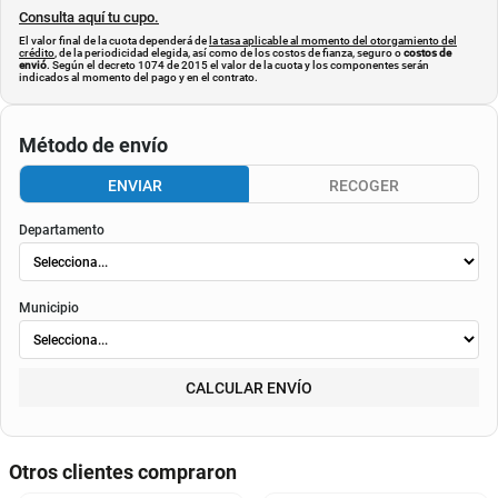
Consulta aquí tu cupo.
El valor final de la cuota dependerá de
la tasa aplicable al momento del otorgamiento del
crédito
, de la periodicidad elegida, así como de los costos de fianza, seguro o
costos de
envió
. Según el decreto 1074 de 2015 el valor de la cuota y los componentes serán
indicados al momento del pago y en el contrato.
Método de envío
ENVIAR
RECOGER
Departamento
Municipio
CALCULAR ENVÍO
Otros clientes compraron