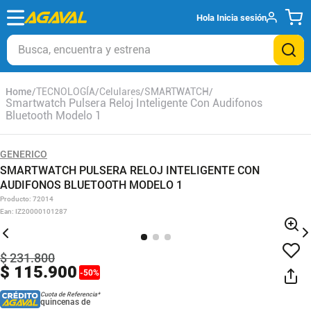
Hola
Inicia sesión
Busca, encuentra y estrena
TECNOLOGÍA
Celulares
SMARTWATCH
Smartwatch Pulsera Reloj Inteligente Con Audifonos
Bluetooth Modelo 1
GENERICO
SMARTWATCH PULSERA RELOJ INTELIGENTE CON
AUDIFONOS BLUETOOTH MODELO 1
Producto
:
72014
Ean
:
IZ20000101287
$
231
.
800
$
115
.
900
-
50
%
Cuota de Referencia*
quincenas de