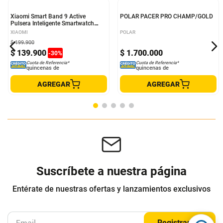
POLAR PACER PRO CHAMP/GOLD
Xiaomi Smart Band 9 Active
Pulsera Inteligente Smartwatch
POLAR
Verde
XIAOMI
$
199
.
900
$
139
.
900
$
1
.
700
.
000
-
30
%
Cuota de Referencia*
Cuota de Referencia*
quincenas de
quincenas de
AGREGAR
AGREGAR
Suscríbete a nuestra página
Entérate de nuestras ofertas y lanzamientos exclusivos