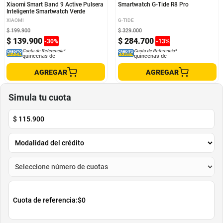
Xiaomi Smart Band 9 Active Pulsera
Smartwatch G-Tide R8 Pro
Inteligente Smartwatch Verde
XIAOMI
G-TIDE
$
199
.
900
$
329
.
000
$
139
.
900
$
284
.
700
-
30
%
-
13
%
Cuota de Referencia*
Cuota de Referencia*
quincenas de
quincenas de
AGREGAR
AGREGAR
Simula tu cuota
$
115.900
Cuota de referencia:
$0