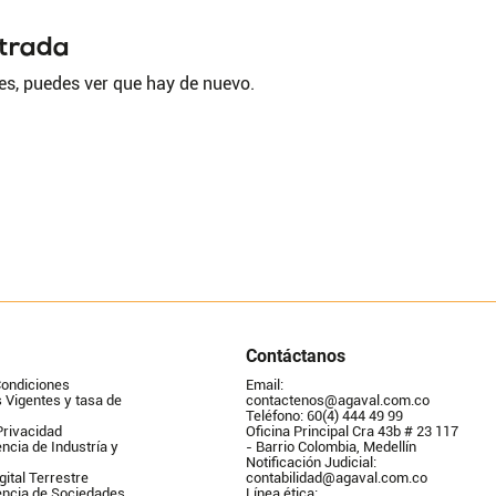
ntrada
es, puedes ver que hay de nuevo.
Contáctanos
Condiciones
Email: 
Vigentes y tasa de 
contactenos@agaval.com.co
Teléfono: 60(4) 444 49 99
Privacidad
Oficina Principal Cra 43b # 23 117 
ncia de Industría y 
- Barrio Colombia, Medellín
Notificación Judicial: 
gital Terrestre
contabilidad@agaval.com.co
encia de Sociedades
Línea ética: 