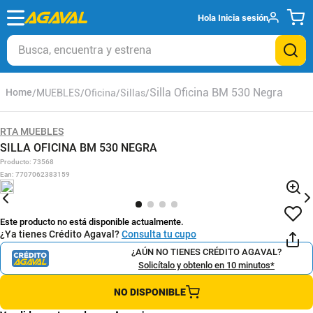
Hola
Inicia sesión
Busca, encuentra y estrena
Silla Oficina BM 530 Negra
MUEBLES
Oficina
Sillas
RTA MUEBLES
SILLA OFICINA BM 530 NEGRA
Producto
:
73568
Ean
:
7707062383159
Este producto no está disponible actualmente.
¿Ya tienes Crédito Agaval?
Consulta tu cupo
¿AÚN NO TIENES CRÉDITO AGAVAL?
Solicítalo y obtenlo en 10 minutos*
NO DISPONIBLE