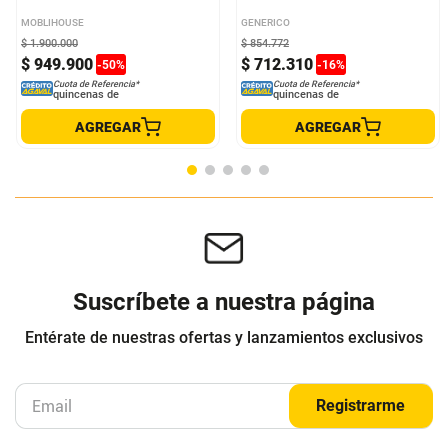
MOBLIHOUSE
GENERICO
$
1
.
900
.
000
$
854
.
772
$
949
.
900
$
712
.
310
-
50
%
-
16
%
Cuota de Referencia*
Cuota de Referencia*
quincenas de
quincenas de
AGREGAR
AGREGAR
Suscríbete a nuestra página
Entérate de nuestras ofertas y lanzamientos exclusivos
Registrarme