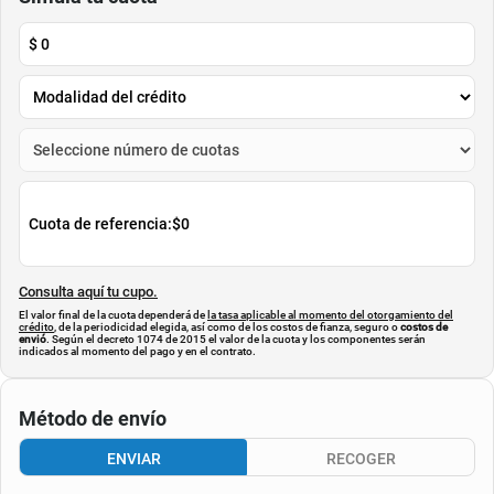
$
0
Cuota de referencia:
$0
Consulta aquí tu cupo.
El valor final de la cuota dependerá de
la tasa aplicable al momento del otorgamiento del
crédito
, de la periodicidad elegida, así como de los costos de fianza, seguro o
costos de
envió
. Según el decreto 1074 de 2015 el valor de la cuota y los componentes serán
indicados al momento del pago y en el contrato.
Método de envío
ENVIAR
RECOGER