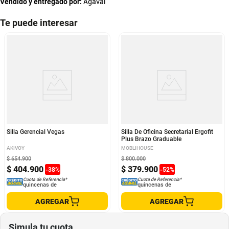
Vendido y entregado por:
Agaval
Te puede interesar
Silla Gerencial Vegas
Silla De Oficina Secretarial Ergofit
Plus Brazo Graduable
AKIVOY
MOBLIHOUSE
$
654
.
900
$
800
.
000
$
404
.
900
$
379
.
900
-
38
%
-
52
%
Cuota de Referencia*
Cuota de Referencia*
quincenas de
quincenas de
AGREGAR
AGREGAR
Simula tu cuota